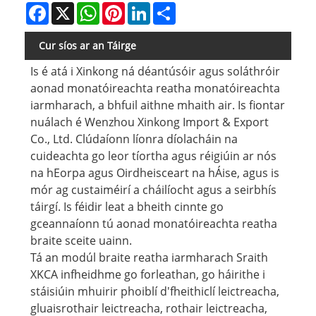
Facebook
X
WhatsApp
Pinterest
LinkedIn
Share
Cur síos ar an Táirge
Is é atá i Xinkong ná déantúsóir agus soláthróir
aonad monatóireachta reatha monatóireachta
iarmharach, a bhfuil aithne mhaith air. Is fiontar
nuálach é Wenzhou Xinkong Import & Export
Co., Ltd. Clúdaíonn líonra díolacháin na
cuideachta go leor tíortha agus réigiúin ar nós
na hEorpa agus Oirdheisceart na hÁise, agus is
mór ag custaiméirí a cháilíocht agus a seirbhís
táirgí. Is féidir leat a bheith cinnte go
gceannaíonn tú aonad monatóireachta reatha
braite sceite uainn.
Tá an modúl braite reatha iarmharach Sraith
XKCA infheidhme go forleathan, go háirithe i
stáisiúin mhuirir phoiblí d'fheithiclí leictreacha,
gluaisrothair leictreacha, rothair leictreacha,