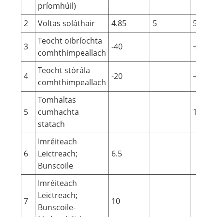
príomhúil)
2
Voltas soláthair
4.85
5
5.15
Teocht oibríochta
3
-40
+105
comhthimpeallach
Teocht stórála
4
-20
+65
comhthimpeallach
Tomhaltas
5
cumhachta
110
statach
Imréiteach
6
Leictreach;
6.5
Bunscoile
Imréiteach
Leictreach;
7
10
Bunscoile-