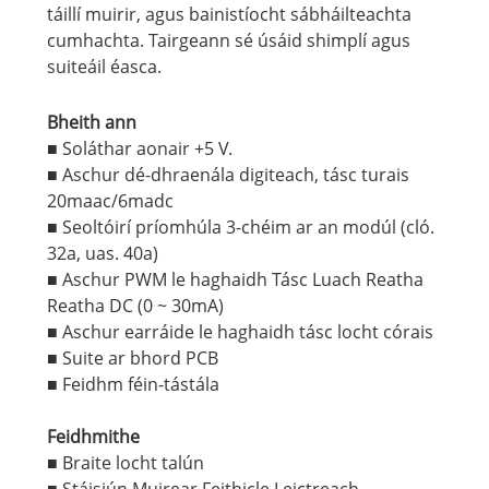
táillí muirir, agus bainistíocht sábháilteachta
cumhachta. Tairgeann sé úsáid shimplí agus
suiteáil éasca.
Bheith ann
■ Soláthar aonair +5 V.
■ Aschur dé-dhraenála digiteach, tásc turais
20maac/6madc
■ Seoltóirí príomhúla 3-chéim ar an modúl (cló.
32a, uas. 40a)
■ Aschur PWM le haghaidh Tásc Luach Reatha
Reatha DC (0 ~ 30mA)
■ Aschur earráide le haghaidh tásc locht córais
■ Suite ar bhord PCB
■ Feidhm féin-tástála
Feidhmithe
■ Braite locht talún
■ Stáisiún Muirear Feithicle Leictreach