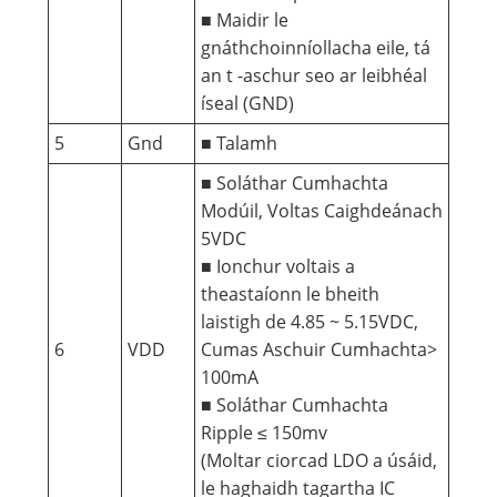
■ Maidir le
gnáthchoinníollacha eile, tá
an t -aschur seo ar leibhéal
íseal (GND)
5
Gnd
■ Talamh
■ Soláthar Cumhachta
Modúil, Voltas Caighdeánach
5VDC
■ Ionchur voltais a
theastaíonn le bheith
laistigh de 4.85 ~ 5.15VDC,
6
VDD
Cumas Aschuir Cumhachta>
100mA
■ Soláthar Cumhachta
Ripple ≤ 150mv
(Moltar ciorcad LDO a úsáid,
le haghaidh tagartha IC