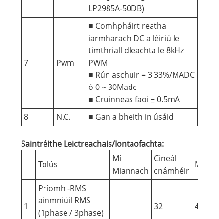
LP2985A-50DB)
■ Comhpháirt reatha
iarmharach DC a léiriú le
timthriall dleachta le 8kHz
7
Pwm
PWM
■ Rún aschuir = 3.33%/MADC
ó 0 ~ 30Madc
■ Cruinneas faoi ± 0.5mA
8
N.C.
■ Gan a bheith in úsáid
Saintréithe Leictreachais/Iontaofachta:
Mí
Cineál
Tolús
Maith
Miannach
cnámhéir
Príomh -RMS
ainmniúil RMS
1
32
40
(1phase / 3phase)