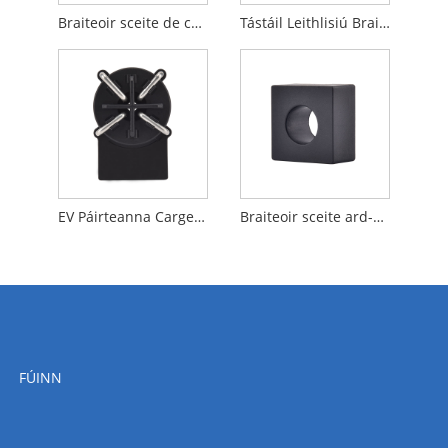
Braiteoir sceite de chineál B-ídithe íseal
Tástáil Leithlisiú Braiteoir Sceite B-Type
EV Páirteanna Carger Aonad Monatóireachta Reatha Reatha Iarmharach
Braiteoir sceite ard-chruinn b-chruinn B-chruinn
FÚINN