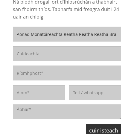
Ná bíodh drogall ort d’fhiosrúchán a thabhairt
san fhoirm thíos. Tabharfaimid freagra duit i 24
uair an chloig.