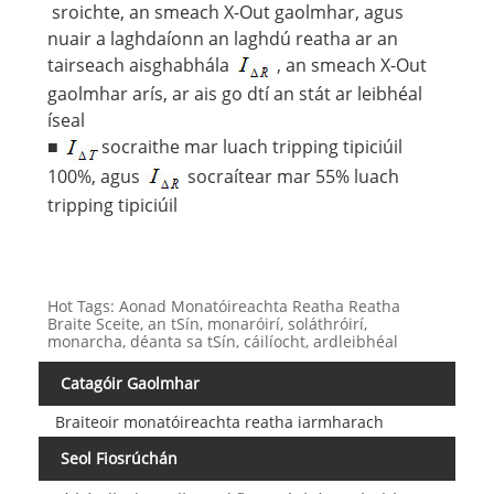
sroichte, an smeach X-Out gaolmhar, agus
nuair a laghdaíonn an laghdú reatha ar an
tairseach aisghabhála
, an smeach X-Out
gaolmhar arís, ar ais go dtí an stát ar leibhéal
íseal
■
socraithe mar luach tripping tipiciúil
100%, agus
socraítear mar 55% luach
tripping tipiciúil
Hot Tags: Aonad Monatóireachta Reatha Reatha
Braite Sceite, an tSín, monaróirí, soláthróirí,
monarcha, déanta sa tSín, cáilíocht, ardleibhéal
Catagóir Gaolmhar
Braiteoir monatóireachta reatha iarmharach
Seol Fiosrúchán