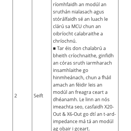
ríomhfaidh an modúl an
sruthán nialasach agus
stórálfaidh sé an luach le
clárú sa MCU chun an
oibríocht calabraithe a
chríochnú.
■ Tar éis don chalabrú a
bheith críochnaithe, ginfidh
an córas sruth iarmharach
insamhlaithe go
hinmheánach, chun a fháil
amach an féidir leis an
modúl an freagra ceart a
2
Seift
dhéanamh. Le linn an nós
imeachta seo, casfaidh X20-
Out & X6-Out go dtí an t-ard-
impedance má tá an modúl
ag obair i gceart.