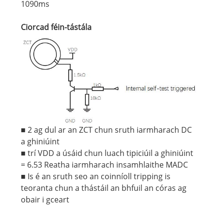
1090ms
Ciorcad féin-tástála
■ 2 ag dul ar an ZCT chun sruth iarmharach DC
a ghiniúint
■ trí VDD a úsáid chun luach tipiciúil a ghiniúint
= 6.53 Reatha iarmharach insamhlaithe MADC
■ Is é an sruth seo an coinníoll tripping is
teoranta chun a thástáil an bhfuil an córas ag
obair i gceart