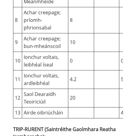
Meánmhéide
Achar creepage;
8
príomh-
8
phrionsabal
Achar creepage;
9
10
bun-mheánscoil
Ionchur voltais,
10
0
0.6
leibhéal íseal
Ionchur voltais,
11
4.2
5
ardleibhéal
Saol Dearaidh
12
20
Teoiriciúil
13
Airde oibriúcháin
4000
TRIP-RURENT (Saintréithe Gaolmhara Reatha