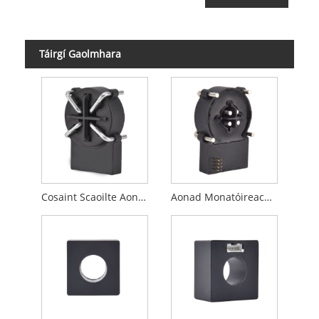
Táirgí Gaolmhara
Cosaint Scaoilte Aonad Monatóireachta Reatha Iarmharach
Aonad Monatóireachta Reatha Reatha Reatha Braite Sceite AC/ DC