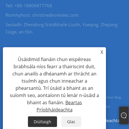
Teil: +86-18806877768
Ríomhphost: christine@xinkelec.com
Seoladh: Zhendong Sráidbhaile Liushi, Yueqing, Zhejiang
Cúige, an tSín.
X
Úsáidimid fianáin chun eispéireas
brabhsála níos fearr a thairiscint duit,
chun anailís a dhéanamh ar thrácht an
tsuímh agus chun inneachar a
phearsantú. Trí úsáid a bhaint as an
suíomh seo, aontaíonn tú lenár n-úsáid a
Cóipcheart © 2023 Wenzhou Xinkong Imp&exp Co.,Ltd. - Tosaitheoir Bog,
bhaint as fianáin.
Beartas
Méadar Uisce, Méadar Uisce Ultrasonach - Gach ceart ar cosaint.
Príobháideachta
Links
Sitemap
RSS
XML
Beartas Príobháideachta
Diúltaigh
Glac