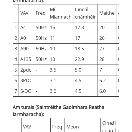
Iarmharacha):
Mí
Cineál
VAV
Freq
Maithe
Aona
Miannach
cnámhéir
1
Ac
50Hz
15
17.8
20
Cála
2
A0
50Hz
11
17
26
Cála
3
A90
50Hz
10
18.5
27
Cála
4
A135
50Hz
10
22.9
28
Cála
5
2pdc
-
3.5
5.0
7
Cála
6
3PDC
-
3.1
4.5
6.2
Cála
7
S-DC
-
3.0
4.5
6.0
Cála
Am turais (Saintréithe Gaolmhara Reatha
Iarmharacha):
Cineál
VAV
Freq
Meon
Ma
cnámhéir