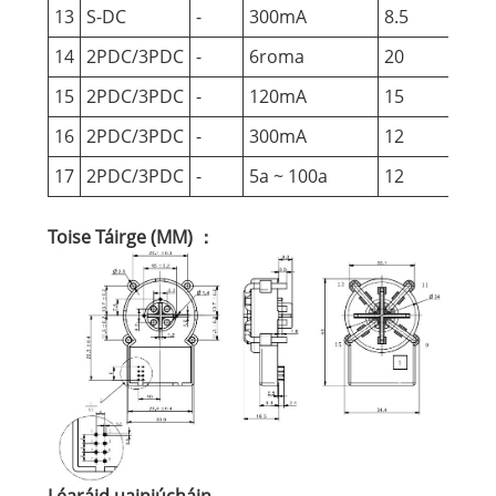
13
S-DC
-
300mA
8.5
60
14
2PDC/3PDC
-
6roma
20
10
15
2PDC/3PDC
-
120mA
15
60
16
2PDC/3PDC
-
300mA
12
60
17
2PDC/3PDC
-
5a ~ 100a
12
60
Toise Táirge (MM) ：
Léaráid uainiúcháin