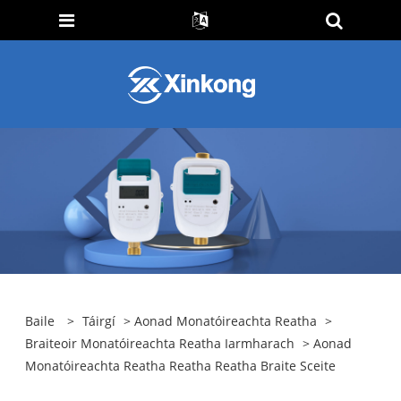
Baile
>
Táirgí
>
Aonad Monatóireachta Reatha
>
Braiteoir Monatóireachta Reatha Iarmharach
> Aonad
Monatóireachta Reatha Reatha Reatha Braite Sceite