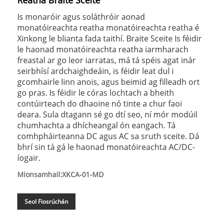
Reatha Braite Sceite
Is monaróir agus soláthróir aonad
monatóireachta reatha monatóireachta reatha é
Xinkong le blianta fada taithí. Braite Sceite Is féidir
le haonad monatóireachta reatha iarmharach
freastal ar go leor iarratas, má tá spéis agat inár
seirbhísí ardchaighdeáin, is féidir leat dul i
gcomhairle linn anois, agus beimid ag filleadh ort
go pras. Is féidir le córas lochtach a bheith
contúirteach do dhaoine nó tinte a chur faoi
deara. Sula dtagann sé go dtí seo, ní mór modúil
chumhachta a dhícheangal ón eangach. Tá
comhpháirteanna DC agus AC sa sruth sceite. Dá
bhrí sin tá gá le haonad monatóireachta AC/DC-
íogair.
Mionsamhail:XKCA-01-MD
Seol Fiosrúchán