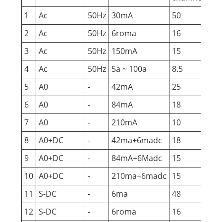
1
Ac
50Hz
30mA
50
10
2
Ac
50Hz
6roma
16
10
3
Ac
50Hz
150mA
15
60
4
Ac
50Hz
5a ~ 100a
8.5
60
5
A0
-
42mA
25
10
6
A0
-
84mA
18
60
7
A0
-
210mA
10
60
8
A0+DC
-
42ma+6madc
18
60
9
A0+DC
-
84mA+6Madc
15
60
10
A0+DC
-
210ma+6madc
15
60
11
S-DC
-
6ma
48
10
12
S-DC
-
6roma
16
10