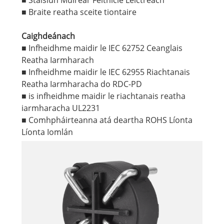
■ Braite reatha sceite tiontaire
Caighdeánach
■ Infheidhme maidir le IEC 62752 Ceanglais
Reatha Iarmharach
■ Infheidhme maidir le IEC 62955 Riachtanais
Reatha Iarmharacha do RDC-PD
■ is infheidhme maidir le riachtanais reatha
iarmharacha UL2231
■ Comhpháirteanna atá deartha ROHS Líonta
Líonta Iomlán