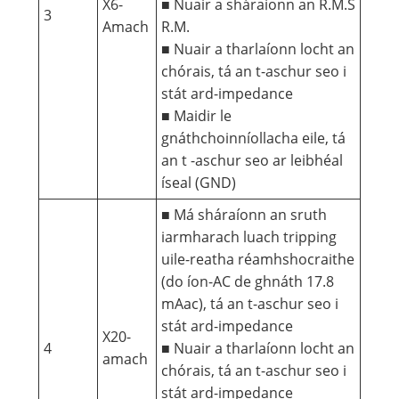
X6-
■ Nuair a sháraíonn an R.M.S
3
Amach
R.M.
■ Nuair a tharlaíonn locht an
chórais, tá an t-aschur seo i
stát ard-impedance
■ Maidir le
gnáthchoinníollacha eile, tá
an t -aschur seo ar leibhéal
íseal (GND)
■ Má sháraíonn an sruth
iarmharach luach tripping
uile-reatha réamhshocraithe
(do íon-AC de ghnáth 17.8
mAac), tá an t-aschur seo i
stát ard-impedance
X20-
4
■ Nuair a tharlaíonn locht an
amach
chórais, tá an t-aschur seo i
stát ard-impedance