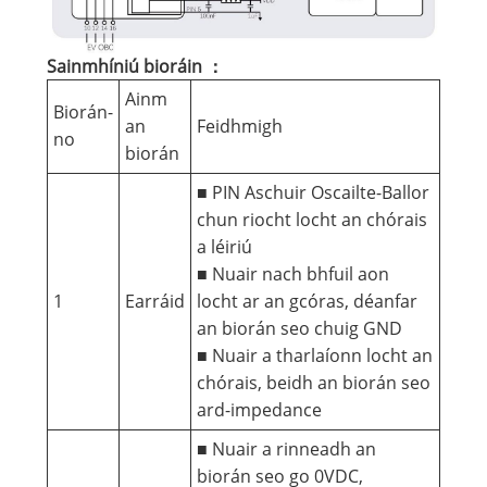
Sainmhíniú bioráin ：
Ainm
Biorán-
an
Feidhmigh
no
biorán
■ PIN Aschuir Oscailte-Ballor
chun riocht locht an chórais
a léiriú
■ Nuair nach bhfuil aon
1
Earráid
locht ar an gcóras, déanfar
an biorán seo chuig GND
■ Nuair a tharlaíonn locht an
chórais, beidh an biorán seo
ard-impedance
■ Nuair a rinneadh an
biorán seo go 0VDC,