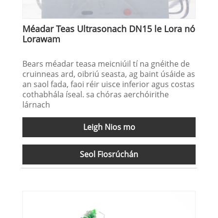
Méadar Teas Ultrasonach DN15 le Lora nó
Lorawam
Bears méadar teasa meicniúil tí na gnéithe de
cruinneas ard, oibriú seasta, ag baint úsáide as
an saol fada, faoi réir uisce inferior agus costas
cothabhála íseal. sa chóras aerchóirithe
lárnach
Leigh Nios mo
Seol Fiosrúchán