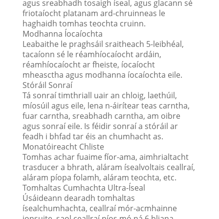
agus sreabhadh tosaigh íseal, agus glacann sé
friotaíocht platanam ard-chruinneas le
haghaidh tomhas teochta cruinn.
Modhanna Íocaíochta
Leabaithe le praghsáil sraitheach 5-leibhéal,
tacaíonn sé le réamhíocaíocht ardáin,
réamhíocaíocht ar fheiste, íocaíocht
mheasctha agus modhanna íocaíochta eile.
Stóráil Sonraí
Tá sonraí timthriall uair an chloig, laethúil,
míosúil agus eile, lena n-áirítear teas carntha,
fuar carntha, sreabhadh carntha, am oibre
agus sonraí eile. Is féidir sonraí a stóráil ar
feadh i bhfad tar éis an chumhacht as.
Monatóireacht Chliste
Tomhas achar fuaime fíor-ama, aimhrialtacht
trasducer a bhrath, aláram ísealvoltais ceallraí,
aláram píopa folamh, aláram teochta, etc.
Tomhaltas Cumhachta Ultra-Íseal
Úsáideann dearadh tomhaltas
ísealchumhachta, ceallraí mór-acmhainne
ionsuite, saol ceallraí níos mó ná 6 bliana.