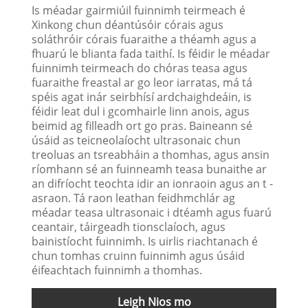
Is méadar gairmiúil fuinnimh teirmeach é
Xinkong chun déantúsóir córais agus
soláthróir córais fuaraithe a théamh agus a
fhuarú le blianta fada taithí. Is féidir le méadar
fuinnimh teirmeach do chóras teasa agus
fuaraithe freastal ar go leor iarratas, má tá
spéis agat inár seirbhísí ardchaighdeáin, is
féidir leat dul i gcomhairle linn anois, agus
beimid ag filleadh ort go pras. Baineann sé
úsáid as teicneolaíocht ultrasonaic chun
treoluas an tsreabháin a thomhas, agus ansin
ríomhann sé an fuinneamh teasa bunaithe ar
an difríocht teochta idir an ionraoin agus an t -
asraon. Tá raon leathan feidhmchlár ag
méadar teasa ultrasonaic i dtéamh agus fuarú
ceantair, táirgeadh tionsclaíoch, agus
bainistíocht fuinnimh. Is uirlis riachtanach é
chun tomhas cruinn fuinnimh agus úsáid
éifeachtach fuinnimh a thomhas.
Leigh Nios mo