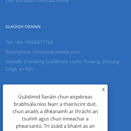
Lasc scoradáin chiorcaid chliste
GLAOIGH ORAINN
Teil: +86-18806877768
Ríomhphost: christine@xinkelec.com
Seoladh: Zhendong Sráidbhaile Liushi, Yueqing, Zhejiang
Cúige, an tSín.
X
Úsáidimid fianáin chun eispéireas
brabhsála níos fearr a thairiscint duit,
chun anailís a dhéanamh ar thrácht an
tsuímh agus chun inneachar a
phearsantú. Trí úsáid a bhaint as an