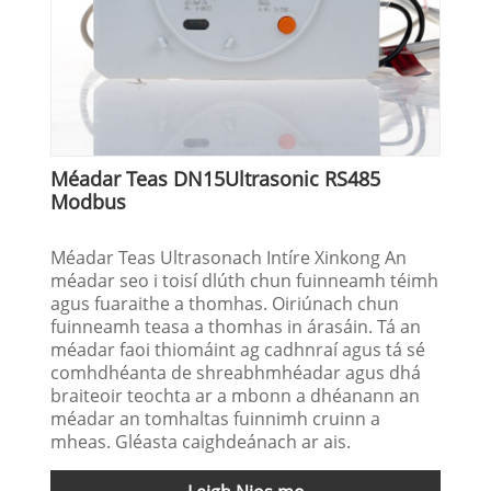
Méadar Teas DN15Ultrasonic RS485
Modbus
Méadar Teas Ultrasonach Intíre Xinkong An
méadar seo i toisí dlúth chun fuinneamh téimh
agus fuaraithe a thomhas. Oiriúnach chun
fuinneamh teasa a thomhas in árasáin. Tá an
méadar faoi thiomáint ag cadhnraí agus tá sé
comhdhéanta de shreabhmhéadar agus dhá
braiteoir teochta ar a mbonn a dhéanann an
méadar an tomhaltas fuinnimh cruinn a
mheas. Gléasta caighdeánach ar ais.