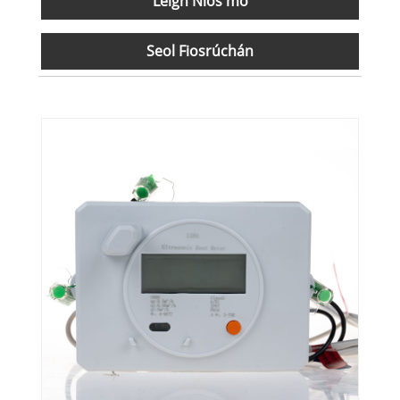
Leigh Nios mo
Seol Fiosrúchán