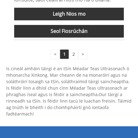
Leigh Nios mo
Seol Fiosrúchán
<
1
2
>
Is cineál amháin táirgí é an tSín Méadar Teas Ultrasonach ó
mhonarcha Xinkong. Mar cheann de na monaróirí agus na
soláthróirí tosaigh sa tSín, soláthraímid táirgí saincheaptha.
Is féidir linn a dhíol chun cinn Méadar Teas Ultrasonach ar
phraghas íseal agus is féidir a saincheaptha.Our táirgí a
rinneadh sa tSín. Is féidir linn tacú le luachan freisin. Táimid
ag tnúth le bheith i do chomhpháirtí gnó iontaofa
fadtéarmach!