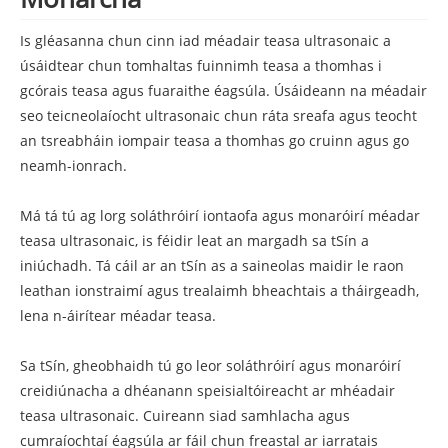
Is gléasanna chun cinn iad méadair teasa ultrasonaic a
úsáidtear chun tomhaltas fuinnimh teasa a thomhas i
gcórais teasa agus fuaraithe éagsúla. Úsáideann na méadair
seo teicneolaíocht ultrasonaic chun ráta sreafa agus teocht
an tsreabháin iompair teasa a thomhas go cruinn agus go
neamh-ionrach.
Má tá tú ag lorg soláthróirí iontaofa agus monaróirí méadar
teasa ultrasonaic, is féidir leat an margadh sa tSín a
iniúchadh. Tá cáil ar an tSín as a saineolas maidir le raon
leathan ionstraimí agus trealaimh bheachtais a tháirgeadh,
lena n-áirítear méadar teasa.
Sa tSín, gheobhaidh tú go leor soláthróirí agus monaróirí
creidiúnacha a dhéanann speisialtóireacht ar mhéadair
teasa ultrasonaic. Cuireann siad samhlacha agus
cumraíochtaí éagsúla ar fáil chun freastal ar iarratais