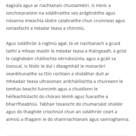
éagsúla agus ar riachtanais chustaiméirí. Is minic a
ionchorpraíonn na soláthraithe seo ardghnéithe agus
nósanna imeachta láidre calabraithe chun cruinneas agus
iontaofacht a méadar teasa a chinntiú.
Agus soláthróir á roghnú agat, tá sé riachtanach a gcuid
taithí a mheas maidir le méadar teasa a tháirgeadh, a gcloí
le caighdeáin cháilíochta idirnáisiúnta, agus a gcáil sa
tionscal. Is féidir le dul i dteagmháil le monaróirí
seanbhunaithe sa tSín rochtain a sholáthar duit ar
mhéadair teasa ultrasonaic ardcháilíochta a chuireann le
tomhas beacht fuinnimh agus a chuidíonn le
héifeachtúlacht do chórais téimh agus fuaraithe a
bharrfheabhsú. Tabhair tosaíocht do chumarsáid shoiléir
agus do thaighde críochnúil chun an soláthróir ceart a
aimsiú a thagann le do shainriachtanais agus sainroghanna.