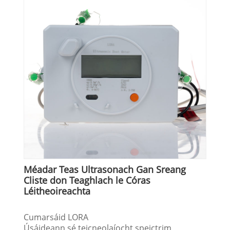
Méadar Teas Ultrasonach Gan Sreang
Cliste don Teaghlach le Córas
Léitheoireachta
Cumarsáid LORA
Úsáideann sé teicneolaíocht speictrim