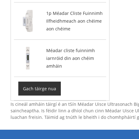
1p Méadar Cliste Fuinnimh
Ilfheidhmeach aon chéime
aon chéime
Méadar cliste fuinnimh
iarnróid din aon chéim
amháin
Gach táirge nua
Is cineál amháin táirgí é an tSín Méadar Uisce Ultrasonach Bi
saincheaptha. Is féidir linn a dhíol chun cinn Méadar Uisce Ult
luachan freisin. Táimid ag tnúth le bheith i do chomhpháirtí