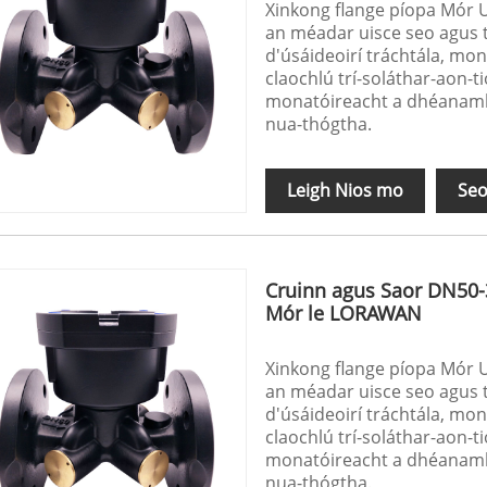
Xinkong flange píopa Mór U
an méadar uisce seo agus t
d'úsáideoirí tráchtála, mo
claochlú trí-soláthar-aon-ti
monatóireacht a dhéanamh 
nua-thógtha.
Leigh Nios mo
Seo
Cruinn agus Saor DN50-
Mór le LORAWAN
Xinkong flange píopa Mór U
an méadar uisce seo agus t
d'úsáideoirí tráchtála, mo
claochlú trí-soláthar-aon-ti
monatóireacht a dhéanamh 
nua-thógtha.