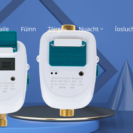
aile
Fúinn
Táirgí
Nuacht
Íosluc