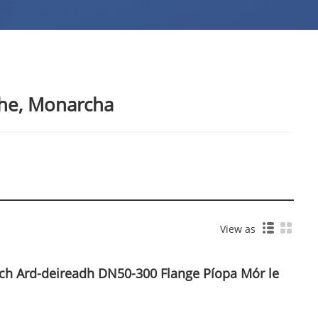
the, Monarcha
View as
ch Ard-deireadh DN50-300 Flange Píopa Mór le