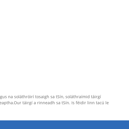
 na soláthróirí tosaigh sa tSín, soláthraímid táirgí
ptha.Our táirgí a rinneadh sa tSín. Is féidir linn tacú le