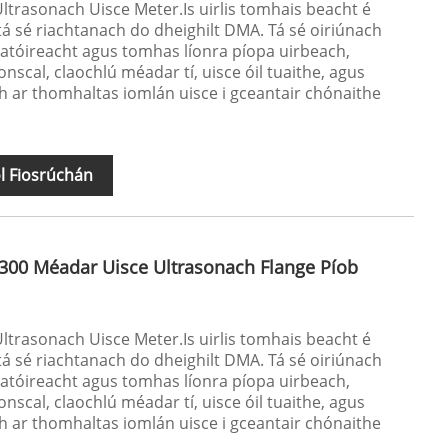
ltrasonach Uisce Meter.Is uirlis tomhais beacht é
á sé riachtanach do dheighilt DMA. Tá sé oiriúnach
natóireacht agus tomhas líonra píopa uirbeach,
onscal, claochlú méadar tí, uisce óil tuaithe, agus
ar thomhaltas iomlán uisce i gceantair chónaithe
l Fiosrúchán
300 Méadar Uisce Ultrasonach Flange Píob
ltrasonach Uisce Meter.Is uirlis tomhais beacht é
á sé riachtanach do dheighilt DMA. Tá sé oiriúnach
natóireacht agus tomhas líonra píopa uirbeach,
onscal, claochlú méadar tí, uisce óil tuaithe, agus
ar thomhaltas iomlán uisce i gceantair chónaithe