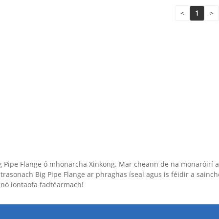
<
1
>
g Pipe Flange ó mhonarcha Xinkong. Mar cheann de na monaróirí agus
rasonach Big Pipe Flange ar phraghas íseal agus is féidir a sainchea
 gnó iontaofa fadtéarmach!