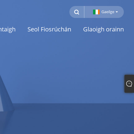
Gaeilge
htaigh
Seol Fiosrúchán
Glaoigh orainn