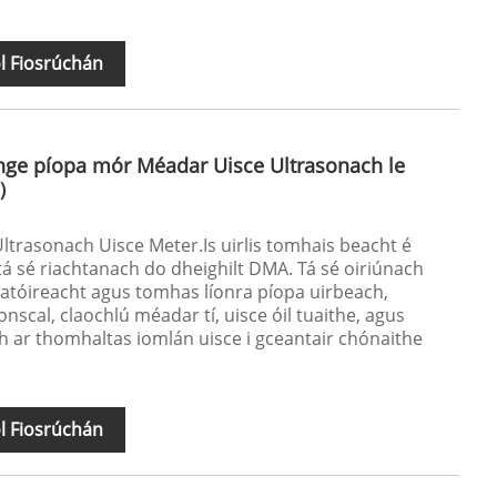
l Fiosrúchán
nge píopa mór Méadar Uisce Ultrasonach le
s）
ltrasonach Uisce Meter.Is uirlis tomhais beacht é
á sé riachtanach do dheighilt DMA. Tá sé oiriúnach
natóireacht agus tomhas líonra píopa uirbeach,
onscal, claochlú méadar tí, uisce óil tuaithe, agus
ar thomhaltas iomlán uisce i gceantair chónaithe
l Fiosrúchán