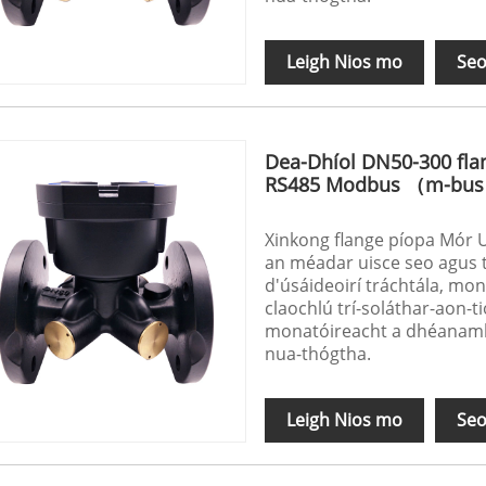
Leigh Nios mo
Seo
Dea-Dhíol DN50-300 fla
RS485 Modbus （m-bu
Xinkong flange píopa Mór U
an méadar uisce seo agus t
d'úsáideoirí tráchtála, mo
claochlú trí-soláthar-aon-ti
monatóireacht a dhéanamh 
nua-thógtha.
Leigh Nios mo
Seo