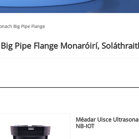
onach Big Pipe Flange
Big Pipe Flange Monaróirí, Soláthrai
Méadar Uisce Ultrasona
NB-IOT