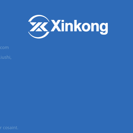
c.com
iushi,
 cosaint.