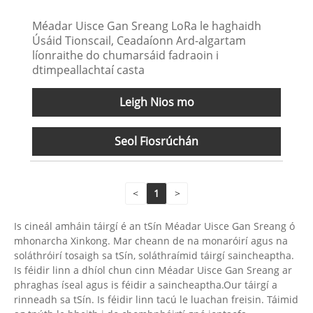
Méadar Uisce Gan Sreang LoRa le haghaidh
Úsáid Tionscail, Ceadaíonn Ard-algartam
líonraithe do chumarsáid fadraoin i
dtimpeallachtaí casta
Leigh Nios mo
Seol Fiosrúchán
<
1
>
Is cineál amháin táirgí é an tSín Méadar Uisce Gan Sreang ó
mhonarcha Xinkong. Mar cheann de na monaróirí agus na
soláthróirí tosaigh sa tSín, soláthraímid táirgí saincheaptha.
Is féidir linn a dhíol chun cinn Méadar Uisce Gan Sreang ar
phraghas íseal agus is féidir a saincheaptha.Our táirgí a
rinneadh sa tSín. Is féidir linn tacú le luachan freisin. Táimid