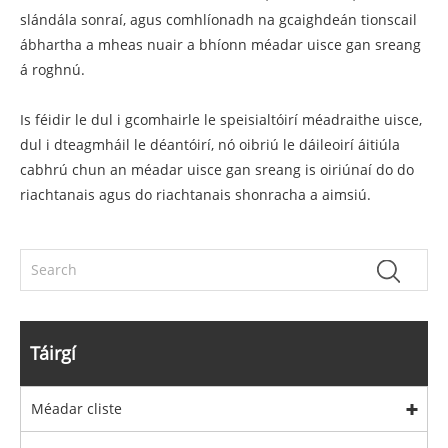
slándála sonraí, agus comhlíonadh na gcaighdeán tionscail
ábhartha a mheas nuair a bhíonn méadar uisce gan sreang
á roghnú.
Is féidir le dul i gcomhairle le speisialtóirí méadraithe uisce,
dul i dteagmháil le déantóirí, nó oibriú le dáileoirí áitiúla
cabhrú chun an méadar uisce gan sreang is oiriúnaí do do
riachtanais agus do riachtanais shonracha a aimsiú.
Táirgí
Méadar cliste