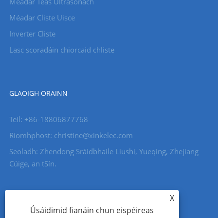
Méadar Teas Ultrasonach
Méadar Cliste Uisce
Inverter Cliste
Lasc scoradáin chiorcaid chliste
GLAOIGH ORAINN
Teil: +86-18806877768
Ríomhphost: christine@xinkelec.com
Seoladh: Zhendong Sráidbhaile Liushi, Yueqing, Zhejiang
Cúige, an tSín.
X
Úsáidimid fianáin chun eispéireas