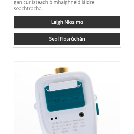
gan cur isteach ó mhaighnéid láidre
seachtracha.
Leigh Nios mo
Seol Fiosrúchán