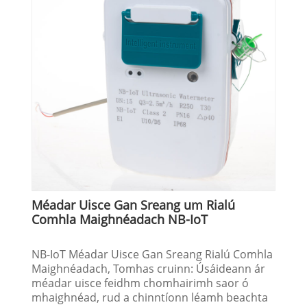
Méadar Uisce Gan Sreang um Rialú
Comhla Maighnéadach NB-IoT
NB-IoT Méadar Uisce Gan Sreang Rialú Comhla
Maighnéadach, Tomhas cruinn: Úsáideann ár
méadar uisce feidhm chomhairimh saor ó
mhaighnéad, rud a chinntíonn léamh beachta