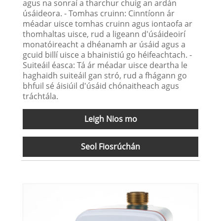
agus na sonraí a tharchur chuig an ardán
úsáideora. - Tomhas cruinn: Cinntíonn ár
méadar uisce tomhas cruinn agus iontaofa ar
thomhaltas uisce, rud a ligeann d'úsáideoirí
monatóireacht a dhéanamh ar úsáid agus a
gcuid billí uisce a bhainistiú go héifeachtach. -
Suiteáil éasca: Tá ár méadar uisce deartha le
haghaidh suiteáil gan stró, rud a fhágann go
bhfuil sé áisiúil d'úsáid chónaitheach agus
tráchtála.
Leigh Nios mo
Seol Fiosrúchán