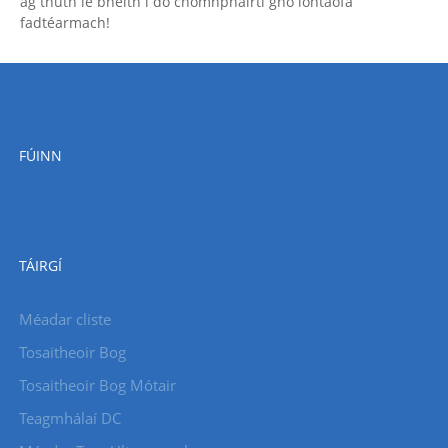
ag tnúth le bheith i do chomhpháirtí gnó iontaofa
fadtéarmach!
FÚINN
TÁIRGÍ
Méadar cliste
Tosaitheoir Bog
Tosaitheoir Bog Mótair
Teagmhálaí DC