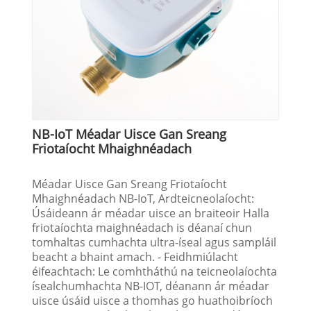
NB-IoT Méadar Uisce Gan Sreang
Friotaíocht Mhaighnéadach
Méadar Uisce Gan Sreang Friotaíocht
Mhaighnéadach NB-IoT, Ardteicneolaíocht:
Úsáideann ár méadar uisce an braiteoir Halla
friotaíochta maighnéadach is déanaí chun
tomhaltas cumhachta ultra-íseal agus sampláil
beacht a bhaint amach. - Feidhmiúlacht
éifeachtach: Le comhtháthú na teicneolaíochta
ísealchumhachta NB-IOT, déanann ár méadar
uisce úsáid uisce a thomhas go huathoibríoch