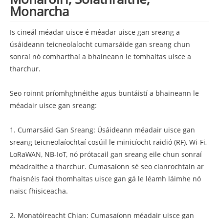
Monarcha
Is cineál méadar uisce é méadar uisce gan sreang a
úsáideann teicneolaíocht cumarsáide gan sreang chun
sonraí nó comharthaí a bhaineann le tomhaltas uisce a
tharchur.
Seo roinnt príomhghnéithe agus buntáistí a bhaineann le
méadair uisce gan sreang:
1. Cumarsáid Gan Sreang: Úsáideann méadair uisce gan
sreang teicneolaíochtaí cosúil le minicíocht raidió (RF), Wi-Fi,
LoRaWAN, NB-IoT, nó prótacail gan sreang eile chun sonraí
méadraithe a tharchur. Cumasaíonn sé seo cianrochtain ar
fhaisnéis faoi thomhaltas uisce gan gá le léamh láimhe nó
naisc fhisiceacha.
2. Monatóireacht Chian: Cumasaíonn méadair uisce gan