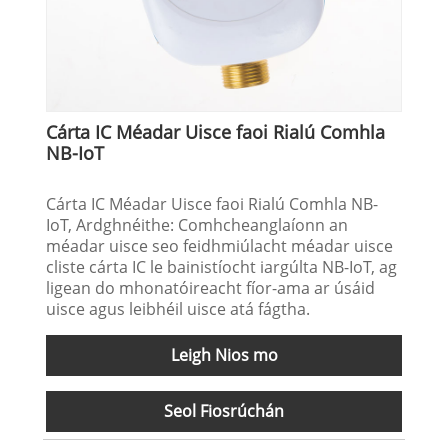
Cárta IC Méadar Uisce faoi Rialú Comhla
NB-IoT
Cárta IC Méadar Uisce faoi Rialú Comhla NB-
IoT, Ardghnéithe: Comhcheanglaíonn an
méadar uisce seo feidhmiúlacht méadar uisce
cliste cárta IC le bainistíocht iargúlta NB-IoT, ag
ligean do mhonatóireacht fíor-ama ar úsáid
uisce agus leibhéil uisce atá fágtha.
Leigh Nios mo
Seol Fiosrúchán