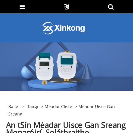
Baile
>
Táirgí
>
Méadar Cliste
> Méadar Uisce Gan
Sreang
An tSín Méadar Uisce Gan Sreang
Monaróirí, Soláthraithe,