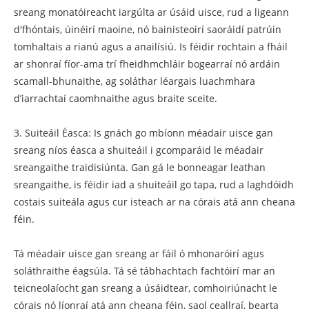
sreang monatóireacht iargúlta ar úsáid uisce, rud a ligeann
d'fhóntais, úinéirí maoine, nó bainisteoirí saoráidí patrúin
tomhaltais a rianú agus a anailísiú. Is féidir rochtain a fháil
ar shonraí fíor-ama trí fheidhmchláir bogearraí nó ardáin
scamall-bhunaithe, ag soláthar léargais luachmhara
d’iarrachtaí caomhnaithe agus braite sceite.
3. Suiteáil Éasca: Is gnách go mbíonn méadair uisce gan
sreang níos éasca a shuiteáil i gcomparáid le méadair
sreangaithe traidisiúnta. Gan gá le bonneagar leathan
sreangaithe, is féidir iad a shuiteáil go tapa, rud a laghdóidh
costais suiteála agus cur isteach ar na córais atá ann cheana
féin.
Tá méadair uisce gan sreang ar fáil ó mhonaróirí agus
soláthraithe éagsúla. Tá sé tábhachtach fachtóirí mar an
teicneolaíocht gan sreang a úsáidtear, comhoiriúnacht le
córais nó líonraí atá ann cheana féin, saol ceallraí, bearta