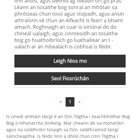
linn anois, agus beimid ag filleadh ort go pras.
Léann an tosaithe bog sonraí an mhótair sa
phróiseas chun tosú agus stopadh, agus ansin
athraíonn sé chun an éifeacht is fearr a bhaint
amach. Roghnaigh an cuar is oiriúnaí do do
chineál ualaigh, agus cinnteoidh an tosaithe
bog go huathoibríoch go luathaítear an t -
ualach ar an mbealach is cobhsaí is féidir.
Leigh Nios mo
Seol Fiosrúchán
<
1
>
Is cineál amháin táirgí é an tSín Tógtha i Seachbhóthar Bog
Bog ó mhonarcha Xinkong. Mar cheann de na monaróirí
agus na soláthróirí tosaigh sa tSín, soláthraímid táirgí
saincheaptha. Is féidir linn a dhíol chun cinn Tógtha i