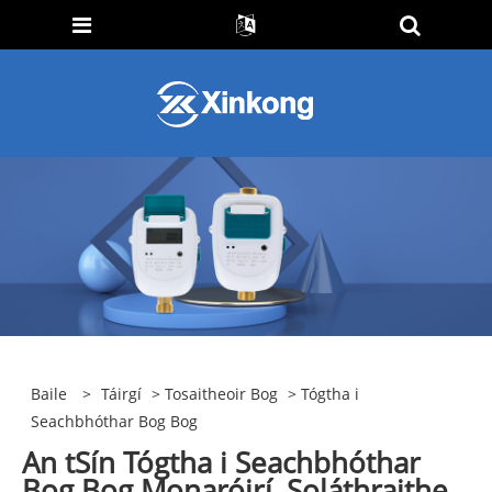
Baile
>
Táirgí
>
Tosaitheoir Bog
> Tógtha i
Seachbhóthar Bog Bog
An tSín Tógtha i Seachbhóthar
Bog Bog Monaróirí, Soláthraithe,