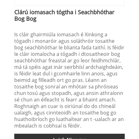
Clárú iomasach tógtha i Seachbhóthar
Bog Bog
Is cláir ghairmiúla iomasach é Xinkong a
tógadh i monaróir agus soláthróir tosaithe
bog seachbhóthar le blianta fada taithí. Is féidir
le cláir iomaíocha a tógadh i dtosaitheoir bog
seachbhóthar freastal ar go leor feidhmchlár,
má tá spéis agat inár seirbhísí ardchaighdeáin,
is féidir leat dul i gcomhairle linn anois, agus
beimid ag filleadh ort go pras. Léann an
tosaithe bog sonraí an mhótair sa phróiseas
chun tosú agus stopadh, agus ansin athraíonn
sé chun an éifeacht is fearr a bhaint amach.
Roghnaigh an cuar is oiriúnaí do do chineál
ualaigh, agus cinnteoidh an tosaithe bog go
huathoibríoch go luathaítear an t -ualach ar an
mbealach is cobhsaí is féidir.