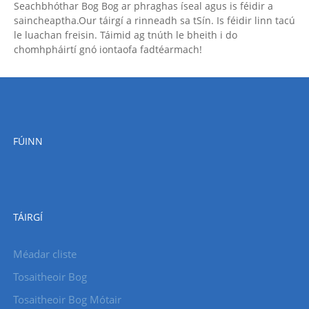
Seachbhóthar Bog Bog ar phraghas íseal agus is féidir a
saincheaptha.Our táirgí a rinneadh sa tSín. Is féidir linn tacú
le luachan freisin. Táimid ag tnúth le bheith i do
chomhpháirtí gnó iontaofa fadtéarmach!
FÚINN
TÁIRGÍ
Méadar cliste
Tosaitheoir Bog
Tosaitheoir Bog Mótair