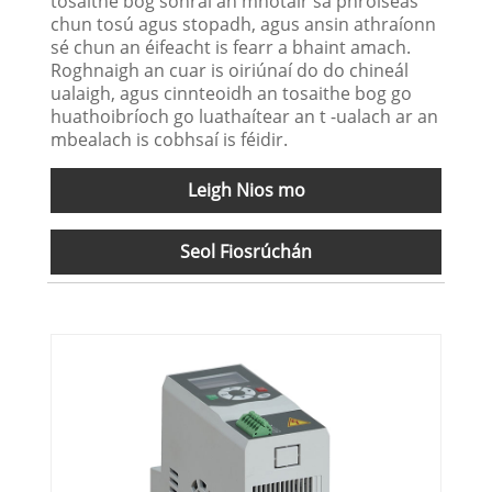
tosaithe bog sonraí an mhótair sa phróiseas
chun tosú agus stopadh, agus ansin athraíonn
sé chun an éifeacht is fearr a bhaint amach.
Roghnaigh an cuar is oiriúnaí do do chineál
ualaigh, agus cinnteoidh an tosaithe bog go
huathoibríoch go luathaítear an t -ualach ar an
mbealach is cobhsaí is féidir.
Leigh Nios mo
Seol Fiosrúchán