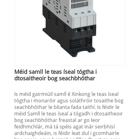
Méid samll le teas íseal tógtha i
dtosaitheoir bog seachbhóthar
Is méid gairmiúil samll é Xinkong le teas íseal
tógtha i monaróir agus soláthróir tosaithe bog
seachbhóthar le blianta fada taithí. Is féidir le
méid Samll le teas íseal a tógadh i dtosaitheoir
bog seachbhóthar freastal ar go leor
feidhmchlár, má tá spéis agat inár seirbhísí
ardchaighdeáin, is féidir leat dul i gcomhairle