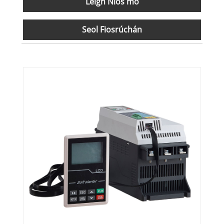
Leigh Nios mo
Seol Fiosrúchán