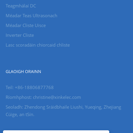
Teagmhálaí DC
Méadar Teas Ultrasonach
Méadar Cliste Uisce
Inverter Cliste
Lasc scoradáin chiorcaid chliste
GLAOIGH ORAINN
Teil: +86-18806877768
Ríomhphost: christine@xinkelec.com
Seoladh: Zhendong Sráidbhaile Liushi, Yueqing, Zhejiang
Cúige, an tSín.