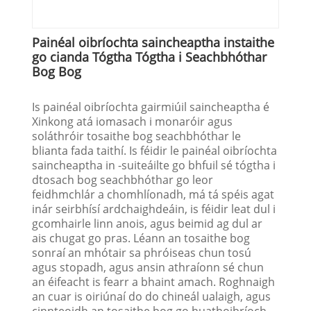
Painéal oibríochta saincheaptha instaithe
go cianda Tógtha Tógtha i Seachbhóthar
Bog Bog
Is painéal oibríochta gairmiúil saincheaptha é
Xinkong atá iomasach i monaróir agus
soláthróir tosaithe bog seachbhóthar le
blianta fada taithí. Is féidir le painéal oibríochta
saincheaptha in -suiteáilte go bhfuil sé tógtha i
dtosach bog seachbhóthar go leor
feidhmchlár a chomhlíonadh, má tá spéis agat
inár seirbhísí ardchaighdeáin, is féidir leat dul i
gcomhairle linn anois, agus beimid ag dul ar
ais chugat go pras. Léann an tosaithe bog
sonraí an mhótair sa phróiseas chun tosú
agus stopadh, agus ansin athraíonn sé chun
an éifeacht is fearr a bhaint amach. Roghnaigh
an cuar is oiriúnaí do do chineál ualaigh, agus
cinnteoidh an tosaithe bog go huathoibríoch