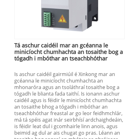
Tá aschur caidéil mar an gcéanna le
minicíocht chumhachta an tosaithe bog a
tógadh i mbóthar an tseachbhóthar
Is aschur caidéil gairmiúil é Xinkong mar an
gcéanna le minicíocht chumhachta an
mhonaróra agus an tsoláthraí tosaithe bog a
tógadh le blianta fada taithí. Is ionann aschur
caidéil agus is féidir le minicíocht chumhachta
an tosaithe bhog a tógadh i mbóthar an
tseachbhóthar freastal ar go leor feidhmchlár,
má tá spéis agat inár seirbhísí ardchaighdeáin,
is féidir leat dul i gcomhairle linn anois, agus
beimid ag dul ar ais chugat go pras. Léann an