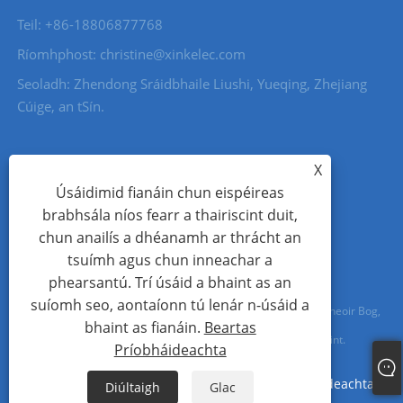
Teil: +86-18806877768
Ríomhphost: christine@xinkelec.com
Seoladh: Zhendong Sráidbhaile Liushi, Yueqing, Zhejiang
Cúige, an tSín.
X
Úsáidimid fianáin chun eispéireas
brabhsála níos fearr a thairiscint duit,
chun anailís a dhéanamh ar thrácht an
tsuímh agus chun inneachar a
phearsantú. Trí úsáid a bhaint as an
suíomh seo, aontaíonn tú lenár n-úsáid a
Cóipcheart © 2023 Wenzhou Xinkong Imp&exp Co.,Ltd. - Tosaitheoir Bog,
bhaint as fianáin.
Beartas
Méadar Uisce, Méadar Uisce Ultrasonach - Gach ceart ar cosaint.
Príobháideachta
Links
Sitemap
RSS
XML
Beartas Príobháideachta
Diúltaigh
Glac