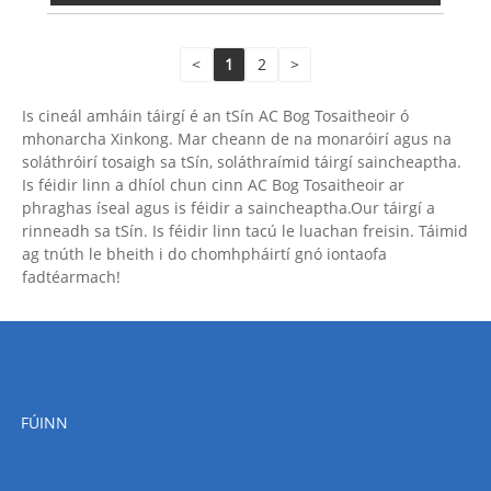
<
1
2
>
Is cineál amháin táirgí é an tSín AC Bog Tosaitheoir ó
mhonarcha Xinkong. Mar cheann de na monaróirí agus na
soláthróirí tosaigh sa tSín, soláthraímid táirgí saincheaptha.
Is féidir linn a dhíol chun cinn AC Bog Tosaitheoir ar
phraghas íseal agus is féidir a saincheaptha.Our táirgí a
rinneadh sa tSín. Is féidir linn tacú le luachan freisin. Táimid
ag tnúth le bheith i do chomhpháirtí gnó iontaofa
fadtéarmach!
FÚINN