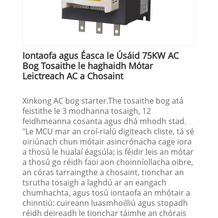
Iontaofa agus Éasca le Úsáid 75KW AC
Bog Tosaithe le haghaidh Mótar
Leictreach AC a Chosaint
Xinkong AC bog starter.The tosaithe bog atá
feistithe le 3 modhanna tosaigh, 12
feidhmeanna cosanta agus dhá mhodh stad.
"Le MCU mar an croí-rialú digiteach cliste, tá sé
oiriúnach chun mótair asincrónacha cage iora
a thosú le hualaí éagsúla; is féidir leis an mótar
a thosú go réidh faoi aon choinníollacha oibre,
an córas tarraingthe a chosaint, tionchar an
tsrutha tosaigh a laghdú ar an eangach
chumhachta, agus tosú iontaofa an mhótair a
chinntiú: cuireann luasmhoilliú agus stopadh
réidh deireadh le tionchar táimhe an chórais