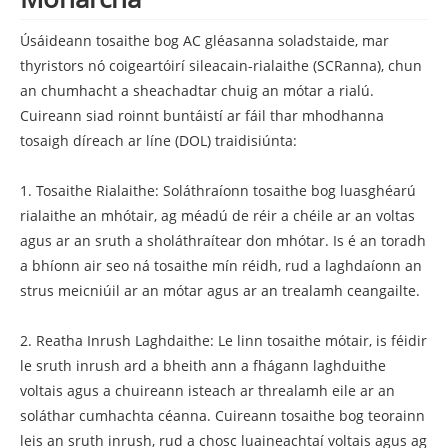
Úsáideann tosaithe bog AC gléasanna soladstaide, mar
thyristors nó coigeartóirí sileacain-rialaithe (SCRanna), chun
an chumhacht a sheachadtar chuig an mótar a rialú.
Cuireann siad roinnt buntáistí ar fáil thar mhodhanna
tosaigh díreach ar líne (DOL) traidisiúnta:
1. Tosaithe Rialaithe: Soláthraíonn tosaithe bog luasghéarú
rialaithe an mhótair, ag méadú de réir a chéile ar an voltas
agus ar an sruth a sholáthraítear don mhótar. Is é an toradh
a bhíonn air seo ná tosaithe mín réidh, rud a laghdaíonn an
strus meicniúil ar an mótar agus ar an trealamh ceangailte.
2. Reatha Inrush Laghdaithe: Le linn tosaithe mótair, is féidir
le sruth inrush ard a bheith ann a fhágann laghduithe
voltais agus a chuireann isteach ar threalamh eile ar an
soláthar cumhachta céanna. Cuireann tosaithe bog teorainn
leis an sruth inrush, rud a chosc luaineachtaí voltais agus ag