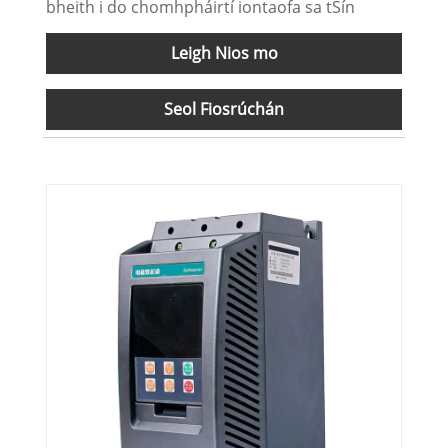
bheith i do chomhpháirtí iontaofa sa tSín
Leigh Nios mo
Seol Fiosrúchán