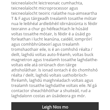
teicneolaíocht leictreonaic cumhachta,
teicneolaíocht microprocessor agus
teicneolaíocht teoiric rialaithe nua-aimseartha
T & F agus táirgeadh trealamh tosaithe mótair
nua le leibhéal ardleibhéil idirnáisiúnta is féidir
teorainn a chur go héifeachtach le húsáid
voltas tosaithe mótair, Is féidir é a úsáid go
forleathan i lucht leanúna, caidéil, iompróirí
agus comhbhrúiteoirí agus trealamh
tromshaothair eile, is é an comhshó réalta /
deilt, laghdú voltas auto-fréamh, voltas buck
magnetron agus trealamh tosaithe laghdaithe-
voltais eile atá oiriúnach don táirge
athsholáthair. Is ionad iontach é do chomhshó
réalta / deilt, laghdú voltais uathoibríoch-
fhréamh, laghdú maighnéadach voltais agus
trealamh tosaithe laghdaithe voltais eile. Ní gá
contactor sheachbhóthar a shuiteáil, rud a
laghdaíonn costas an úsáideora go mór.
Leigh Nios mo