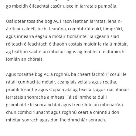
go mbeidh éifeachtaí casúr uisce in iarratais pumpála.
Úsáidtear tosaithe bog AC i raon leathan iarratas, lena n-
áirítear caidéil, lucht leanúna, comhbhrúiteoirí, iompróirí,
agus innealra éagsúla mótair-tiomáinte. Tairgeann siad
réiteach éifeachtach ó thaobh costais maidir le rialú mótair,
ag leathnú saolré an mhótair agus ag feabhsú feidhmíocht
iomlán an chórais.
Agus tosaithe bog AC á roghnú, ba cheart fachtóirí cosúil le
rátáil cumhachta mótair, ceanglais voltais agus reatha,
próifílí tosaithe agus stopála atá ag teastáil, agus riachtanais
iarratais shonracha a mheas. Tá sé inmholta dul i
gcomhairle le sonraíochtaí agus treoirlínte an mhonaróra
chun comhoiriúnacht agus roghnú ceart a chinntiú don
mhótar sonrach agus don fheidhmchlár sonrach.