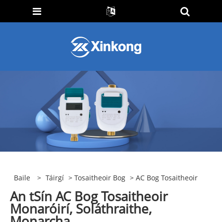
Baile
>
Táirgí
>
Tosaitheoir Bog
> AC Bog Tosaitheoir
An tSín AC Bog Tosaitheoir
Monaróirí, Soláthraithe,
Monarcha