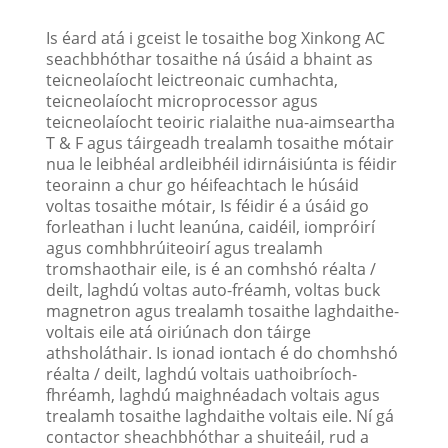
Is éard atá i gceist le tosaithe bog Xinkong AC
seachbhóthar tosaithe ná úsáid a bhaint as
teicneolaíocht leictreonaic cumhachta,
teicneolaíocht microprocessor agus
teicneolaíocht teoiric rialaithe nua-aimseartha
T & F agus táirgeadh trealamh tosaithe mótair
nua le leibhéal ardleibhéil idirnáisiúnta is féidir
teorainn a chur go héifeachtach le húsáid
voltas tosaithe mótair, Is féidir é a úsáid go
forleathan i lucht leanúna, caidéil, iompróirí
agus comhbhrúiteoirí agus trealamh
tromshaothair eile, is é an comhshó réalta /
deilt, laghdú voltas auto-fréamh, voltas buck
magnetron agus trealamh tosaithe laghdaithe-
voltais eile atá oiriúnach don táirge
athsholáthair. Is ionad iontach é do chomhshó
réalta / deilt, laghdú voltais uathoibríoch-
fhréamh, laghdú maighnéadach voltais agus
trealamh tosaithe laghdaithe voltais eile. Ní gá
contactor sheachbhóthar a shuiteáil, rud a