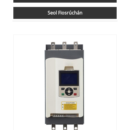
Seol Fiosrúchán