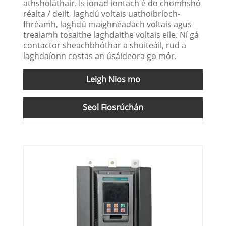
athsholáthair. Is ionad iontach é do chomhshó
réalta / deilt, laghdú voltais uathoibríoch-
fhréamh, laghdú maighnéadach voltais agus
trealamh tosaithe laghdaithe voltais eile. Ní gá
contactor sheachbhóthar a shuiteáil, rud a
laghdaíonn costas an úsáideora go mór.
Leigh Nios mo
Seol Fiosrúchán