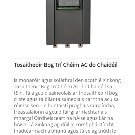
Tosaitheoir Bog Trí Chéim AC do Chaidéil
Is monaróir agus soláthraí den scoth é Xinkong
Tosaitheoir Bog Trí Chéim AC do Chaidéil sa
tSín. Tá a gcuid saineolais ar thosaitheoirí bog
cliste agus tá blianta saineolais carntha acu sa
réimse seo. Le buntáistí praghais iomaíocha,
freastalaíonn a gcuid táirgí ar riachtanais
mhargaí Oirdheisceart na hÁise agus Lár na
hÁise. Tá Xinkong ag dúil le comhpháirtíocht
fhadtéarmach a bhunú agus tá sé ag tnúth le