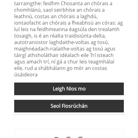
tarraingthe: feidhm Chosanta an chórais a
chomhlánú, saol seirbhíse an chórais a
leathnú, costas an chórais a laghdú,
iontaofacht an chórais a fheabhsú an córas: ag
luí leis na feidhmeanna éagsúla den trealamh
tosaigh, is é an réalta traidisiúnta-delta,
autotransistor laghdaithe-voltas ag tosú,
maighnéadach-rialaithe-voltas ag tosú agus
táirgí athsholáthair idéalach eile Trí isteach
agus amach trí, ní gá a chur leis teagmhálaí
eile, rud a shábhálann go mór an costas
úsáideora
Leigh Nios mo
Seol Fiosrúchán