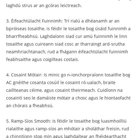
laghdú strus ar an gcóras leictreach.
3. Éifeachtúlacht Fuinnimh: Trí rialú a dhéanamh ar an
bpróiseas tosaithe, is féidir le tosaithe bog úsáid fuinnimh a
bharrfheabhsú. Laghdaíonn siad cur amú fuinnimh le linn
tosaithe agus cuireann siad cosc ​​​​ar tharraingt ard-srutha
neamhriachtanach, rud a fhágann éifeachtúlacht fuinnimh
feabhsaithe agus coigilteas costais.
4. Cosaint Mótair: Is minic go n-ionchorpraíonn tosaithe bog
AC gnéithe cosanta cosúil le cosaint ró-ualach, braite
caillteanas céime, agus cosaint theirmeach. Cuidíonn na
cosaintí seo le damáiste mótair a chosc agus le hiontaofacht
an chórais a fheabhsú.
5. Ramp-Síos Smooth: Is féidir le tosaithe bog luasmhoilliú
rialaithe agus ramp-síos an mhótair a sholáthar freisin, rud
a chinntíonn stop mín agus laghdaítear an fhéidearthacht