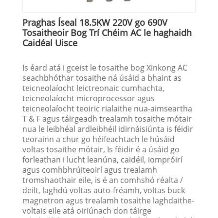
Praghas Íseal 18.5KW 220V go 690V
Tosaitheoir Bog Trí Chéim AC le haghaidh
Caidéal Uisce
Is éard atá i gceist le tosaithe bog Xinkong AC
seachbhóthar tosaithe ná úsáid a bhaint as
teicneolaíocht leictreonaic cumhachta,
teicneolaíocht microprocessor agus
teicneolaíocht teoiric rialaithe nua-aimseartha
T & F agus táirgeadh trealamh tosaithe mótair
nua le leibhéal ardleibhéil idirnáisiúnta is féidir
teorainn a chur go héifeachtach le húsáid
voltas tosaithe mótair, Is féidir é a úsáid go
forleathan i lucht leanúna, caidéil, iompróirí
agus comhbhrúiteoirí agus trealamh
tromshaothair eile, is é an comhshó réalta /
deilt, laghdú voltas auto-fréamh, voltas buck
magnetron agus trealamh tosaithe laghdaithe-
voltais eile atá oiriúnach don táirge