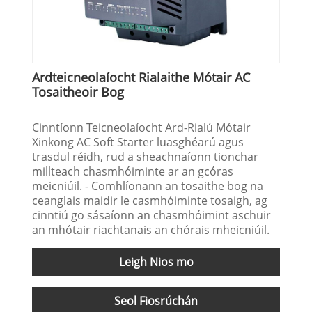
Ardteicneolaíocht Rialaithe Mótair AC
Tosaitheoir Bog
Cinntíonn Teicneolaíocht Ard-Rialú Mótair
Xinkong AC Soft Starter luasghéarú agus
trasdul réidh, rud a sheachnaíonn tionchar
millteach chasmhóiminte ar an gcóras
meicniúil. - Comhlíonann an tosaithe bog na
ceanglais maidir le casmhóiminte tosaigh, ag
cinntiú go sásaíonn an chasmhóimint aschuir
an mhótair riachtanais an chórais mheicniúil.
Leigh Nios mo
Seol Fiosrúchán