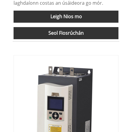
laghdaíonn costas an úsáideora go mór.
Leigh Nios mo
Seol Fiosrúchán