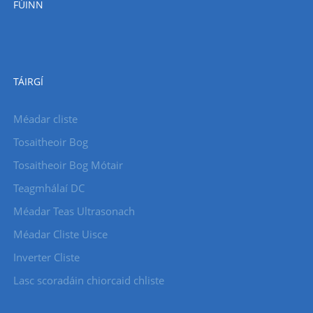
FÚINN
TÁIRGÍ
Méadar cliste
Tosaitheoir Bog
Tosaitheoir Bog Mótair
Teagmhálaí DC
Méadar Teas Ultrasonach
Méadar Cliste Uisce
Inverter Cliste
Lasc scoradáin chiorcaid chliste