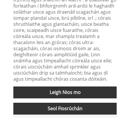
forleathan i bhfoirgnimh ard-ardú le haghaidh
soláthar uisce agus draenáil scagachán agus
iompar plandaí uisce, brú píblíne, srl .; córais
shruthlaithe agus glantacháin, uisce beatha
coire, scaipeadh uisce fuaraithe, córais
cóireála uisce, mar shampla trealamh a
thacaíonn leis an gcóras; córas ultra-
scagacháin, córas osmosis droim ar ais,
deighilteoir córais aimplitiúid gaile, Linn
snámha agus timpeallacht cóireála uisce eile;
córais uisciúcháin amhail sprinkler agus
uisciúcháin drip sa talmhaíocht; bia agus dí
agus timpeallacht chóras cosanta dóiteáin.
Leigh Nios mo
Seol Fiosrúchán