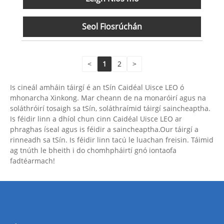
Seol Fiosrúchán
<
1
2
>
Is cineál amháin táirgí é an tSín Caidéal Uisce LEO ó
mhonarcha Xinkong. Mar cheann de na monaróirí agus na
soláthróirí tosaigh sa tSín, soláthraímid táirgí saincheaptha.
Is féidir linn a dhíol chun cinn Caidéal Uisce LEO ar
phraghas íseal agus is féidir a saincheaptha.Our táirgí a
rinneadh sa tSín. Is féidir linn tacú le luachan freisin. Táimid
ag tnúth le bheith i do chomhpháirtí gnó iontaofa
fadtéarmach!