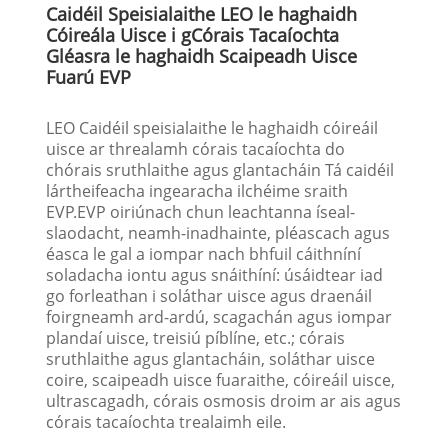
Caidéil Speisialaithe LEO le haghaidh
Cóireála Uisce i gCórais Tacaíochta
Gléasra le haghaidh Scaipeadh Uisce
Fuarú EVP
LEO Caidéil speisialaithe le haghaidh cóireáil
uisce ar threalamh córais tacaíochta do
chórais sruthlaithe agus glantacháin Tá caidéil
lártheifeacha ingearacha ilchéime sraith
EVP.EVP oiriúnach chun leachtanna íseal-
slaodacht, neamh-inadhainte, pléascach agus
éasca le gal a iompar nach bhfuil cáithníní
soladacha iontu agus snáithíní: úsáidtear iad
go forleathan i soláthar uisce agus draenáil
foirgneamh ard-ardú, scagachán agus iompar
plandaí uisce, treisiú píblíne, etc.; córais
sruthlaithe agus glantacháin, soláthar uisce
coire, scaipeadh uisce fuaraithe, cóireáil uisce,
ultrascagadh, córais osmosis droim ar ais agus
córais tacaíochta trealaimh eile.