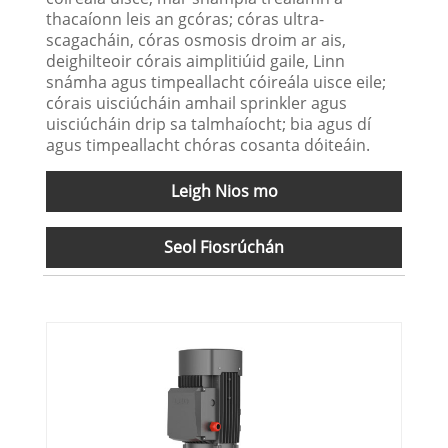
thacaíonn leis an gcóras; córas ultra-
scagacháin, córas osmosis droim ar ais,
deighilteoir córais aimplitiúid gaile, Linn
snámha agus timpeallacht cóireála uisce eile;
córais uisciúcháin amhail sprinkler agus
uisciúcháin drip sa talmhaíocht; bia agus dí
agus timpeallacht chóras cosanta dóiteáin.
Leigh Nios mo
Seol Fiosrúchán