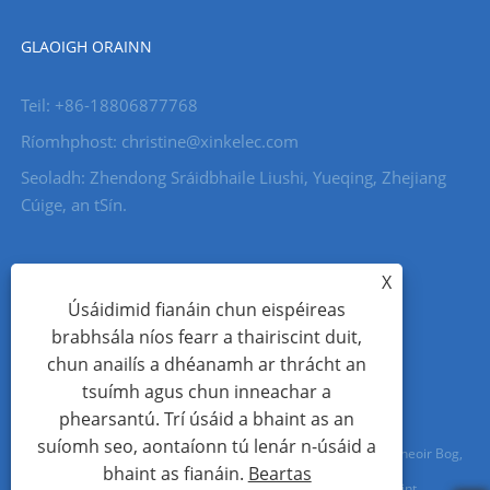
GLAOIGH ORAINN
Teil: +86-18806877768
Ríomhphost: christine@xinkelec.com
Seoladh: Zhendong Sráidbhaile Liushi, Yueqing, Zhejiang
Cúige, an tSín.
X
Úsáidimid fianáin chun eispéireas
brabhsála níos fearr a thairiscint duit,
chun anailís a dhéanamh ar thrácht an
tsuímh agus chun inneachar a
phearsantú. Trí úsáid a bhaint as an
suíomh seo, aontaíonn tú lenár n-úsáid a
Cóipcheart © 2023 Wenzhou Xinkong Imp&exp Co.,Ltd. - Tosaitheoir Bog,
bhaint as fianáin.
Beartas
Méadar Uisce, Méadar Uisce Ultrasonach - Gach ceart ar cosaint.