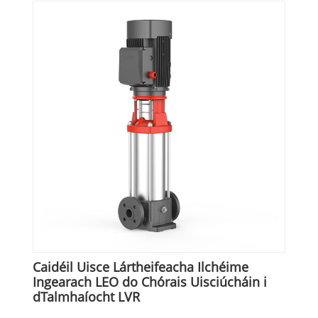
Caidéil Uisce Lártheifeacha Ilchéime
Ingearach LEO do Chórais Uisciúcháin i
dTalmhaíocht LVR