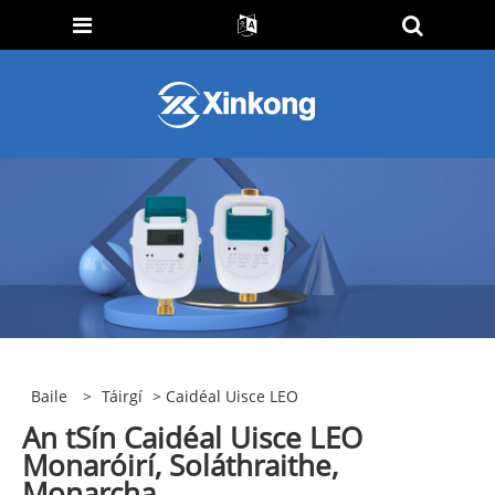
Baile
>
Táirgí
> Caidéal Uisce LEO
An tSín Caidéal Uisce LEO
Monaróirí, Soláthraithe,
Monarcha