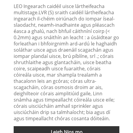
LEO Ingearach caidéil uisce lártheifeacha
multistage.LVR (S) sraith caidéil lártheifeacha
ingearach il-chéim oiriúnach do iompar íseal-
slaodacht, neamh-inadhainte agus pléascach
éasca a ghalú, nach bhfuil cáithníní coirp (<
0.2mm) agus snáithín an leacht : a úsáidtear go
forleathan i bhfoirgnimh ard-ardú le haghaidh
soláthar uisce agus draenáil scagachán agus
iompar plandaí uisce, brú píblíne, srl .; córais
shruthlaithe agus glantacháin, uisce beatha
coire, scaipeadh uisce fuaraithe, córais
cóireála uisce, mar shampla trealamh a
thacaíonn leis an gcóras; córas ultra-
scagacháin, córas osmosis droim ar ais,
deighilteoir córais aimplitiúid gaile, Linn
snámha agus timpeallacht cóireála uisce eile;
córais uisciúcháin amhail sprinkler agus
uisciúcháin drip sa talmhaíocht; bia agus dí
agus timpeallacht chóras cosanta dóiteáin.
Leigh Nios mo