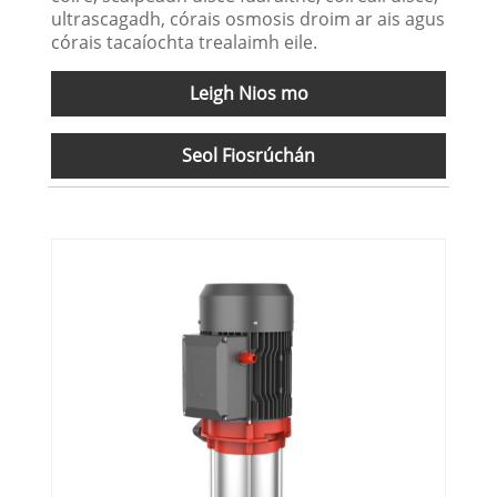
ultrascagadh, córais osmosis droim ar ais agus
córais tacaíochta trealaimh eile.
Leigh Nios mo
Seol Fiosrúchán