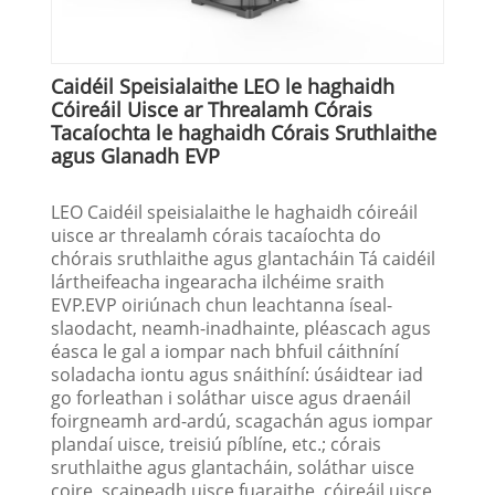
Caidéil Speisialaithe LEO le haghaidh
Cóireáil Uisce ar Threalamh Córais
Tacaíochta le haghaidh Córais Sruthlaithe
agus Glanadh EVP
LEO Caidéil speisialaithe le haghaidh cóireáil
uisce ar threalamh córais tacaíochta do
chórais sruthlaithe agus glantacháin Tá caidéil
lártheifeacha ingearacha ilchéime sraith
EVP.EVP oiriúnach chun leachtanna íseal-
slaodacht, neamh-inadhainte, pléascach agus
éasca le gal a iompar nach bhfuil cáithníní
soladacha iontu agus snáithíní: úsáidtear iad
go forleathan i soláthar uisce agus draenáil
foirgneamh ard-ardú, scagachán agus iompar
plandaí uisce, treisiú píblíne, etc.; córais
sruthlaithe agus glantacháin, soláthar uisce
coire, scaipeadh uisce fuaraithe, cóireáil uisce,