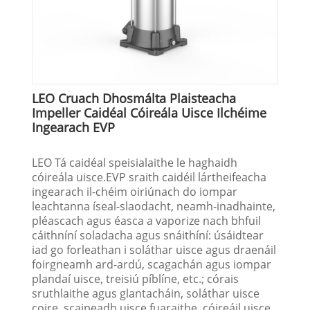
LEO Cruach Dhosmálta Plaisteacha
Impeller Caidéal Cóireála Uisce Ilchéime
Ingearach EVP
LEO Tá caidéal speisialaithe le haghaidh
cóireála uisce.EVP sraith caidéil lártheifeacha
ingearach il-chéim oiriúnach do iompar
leachtanna íseal-slaodacht, neamh-inadhainte,
pléascach agus éasca a vaporize nach bhfuil
cáithníní soladacha agus snáithíní: úsáidtear
iad go forleathan i soláthar uisce agus draenáil
foirgneamh ard-ardú, scagachán agus iompar
plandaí uisce, treisiú píblíne, etc.; córais
sruthlaithe agus glantacháin, soláthar uisce
coire, scaipeadh uisce fuaraithe, cóireáil uisce,