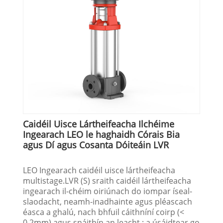
Caidéil Uisce Lártheifeacha Ilchéime
Ingearach LEO le haghaidh Córais Bia
agus Dí agus Cosanta Dóiteáin LVR
LEO Ingearach caidéil uisce lártheifeacha
multistage.LVR (S) sraith caidéil lártheifeacha
ingearach il-chéim oiriúnach do iompar íseal-
slaodacht, neamh-inadhainte agus pléascach
éasca a ghalú, nach bhfuil cáithníní coirp (<
0.2mm) agus snáithín an leacht : a úsáidtear go