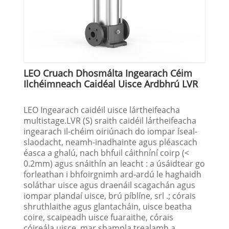
LEO Cruach Dhosmálta Ingearach Céim
Ilchéimneach Caidéal Uisce Ardbhrú LVR
LEO Ingearach caidéil uisce lártheifeacha
multistage.LVR (S) sraith caidéil lártheifeacha
ingearach il-chéim oiriúnach do iompar íseal-
slaodacht, neamh-inadhainte agus pléascach
éasca a ghalú, nach bhfuil cáithníní coirp (<
0.2mm) agus snáithín an leacht : a úsáidtear go
forleathan i bhfoirgnimh ard-ardú le haghaidh
soláthar uisce agus draenáil scagachán agus
iompar plandaí uisce, brú píblíne, srl .; córais
shruthlaithe agus glantacháin, uisce beatha
coire, scaipeadh uisce fuaraithe, córais
cóireála uisce, mar shampla trealamh a