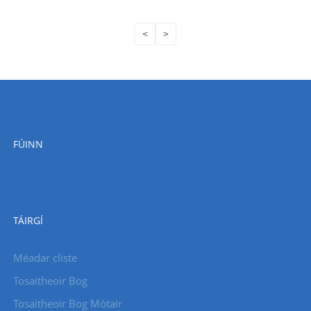
<
>
FÚINN
TÁIRGÍ
Méadar cliste
Tosaitheoir Bog
Tosaitheoir Bog Mótair