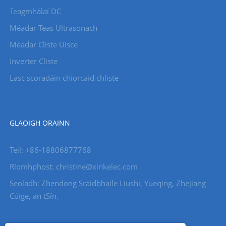
Teagmhálaí DC
Méadar Teas Ultrasonach
Méadar Cliste Uisce
Inverter Cliste
Lasc scoradáin chiorcaid chliste
GLAOIGH ORAINN
Teil: +86-18806877768
Ríomhphost: christine@xinkelec.com
Seoladh: Zhendong Sráidbhaile Liushi, Yueqing, Zhejiang
Cúige, an tSín.