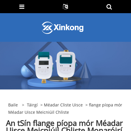
Baile
>
Táirgí
>
Méadar Cliste Uisce
> flange píopa mór
Méadar Uisce Meicniúil Chliste
An tSín flange píopa mór Méadar
Uisce Meicniúil Chliste Monaróirí,