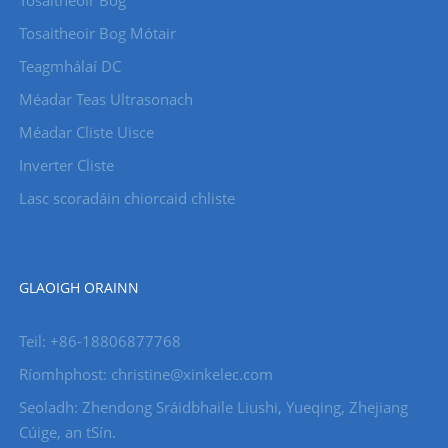
Tosaitheoir Bog
Tosaitheoir Bog Mótair
Teagmhálaí DC
Méadar Teas Ultrasonach
Méadar Cliste Uisce
Inverter Cliste
Lasc scoradáin chiorcaid chliste
GLAOIGH ORAINN
Teil: +86-18806877768
Ríomhphost: christine@xinkelec.com
Seoladh: Zhendong Sráidbhaile Liushi, Yueqing, Zhejiang
Cúige, an tSín.