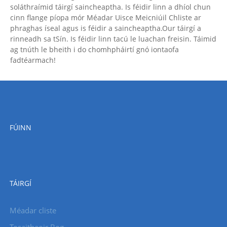
soláthraímid táirgí saincheaptha. Is féidir linn a dhíol chun
cinn flange píopa mór Méadar Uisce Meicniúil Chliste ar
phraghas íseal agus is féidir a saincheaptha.Our táirgí a
rinneadh sa tSín. Is féidir linn tacú le luachan freisin. Táimid
ag tnúth le bheith i do chomhpháirtí gnó iontaofa
fadtéarmach!
FÚINN
TÁIRGÍ
Méadar cliste