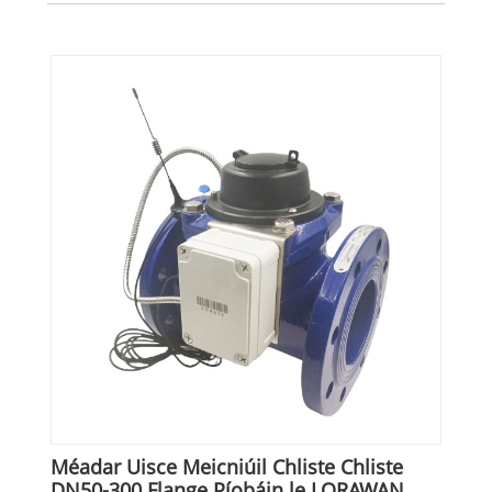
Méadar Uisce Meicniúil Chliste Chliste
DN50-300 Flange Píobáin le LORAWAN