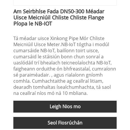
Am Seirbhíse Fada DN50-300 Méadar
Uisce Meicniúil Chliste Chliste Flange
Píopa le NB-IOT
Tá méadar uisce Xinkong Pipe Mór Chliste
Meicniúil Uisce Meter.NB-IoT tógtha i modúl
cumarsáide NB-IoT, bailíonn toirt uisce,
cumarsáid le stáisiún bonn chun sonraí a
uaslódáil trí bhealach teicneolaíochta NB-IoT,
faigheann orduithe ón bhfreastalaí, cumraíonn
sé paraiméadair. , agus rialaíonn gníomh
comhla. Cumhachtaithe ag ceallraí litiam,
dearadh tomhaltas ísealchumhachta, tá saol
na ceallraí níos mó ná 10 mbliana.
Leigh Nios mo
Seol Fiosrúchán