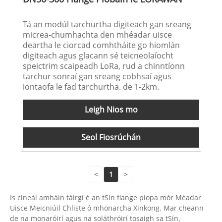
Tá an modúl tarchurtha digiteach gan sreang
micrea-chumhachta den mhéadar uisce
deartha le ciorcad comhtháite go hiomlán
digiteach agus glacann sé teicneolaíocht
speictrim scaipeadh LoRa, rud a chinntíonn
tarchur sonraí gan sreang cobhsaí agus
iontaofa le fad tarchurtha. de 1-2km.
Leigh Nios mo
Seol Fiosrúchán
<
1
>
Is cineál amháin táirgí é an tSín flange píopa mór Méadar
Uisce Meicniúil Chliste ó mhonarcha Xinkong. Mar cheann
de na monaróirí agus na soláthróirí tosaigh sa tSín,