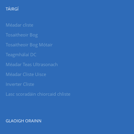
TÁIRGÍ
Méadar cliste
Tosaitheoir Bog
Tosaitheoir Bog Mótair
Teagmhálaí DC
Méadar Teas Ultrasonach
Méadar Cliste Uisce
Inverter Cliste
Lasc scoradáin chiorcaid chliste
GLAOIGH ORAINN