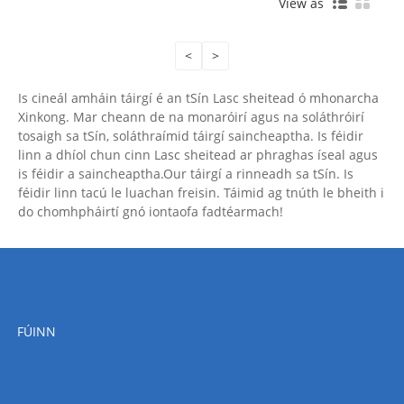
View as
<
>
Is cineál amháin táirgí é an tSín Lasc sheitead ó mhonarcha
Xinkong. Mar cheann de na monaróirí agus na soláthróirí
tosaigh sa tSín, soláthraímid táirgí saincheaptha. Is féidir
linn a dhíol chun cinn Lasc sheitead ar phraghas íseal agus
is féidir a saincheaptha.Our táirgí a rinneadh sa tSín. Is
féidir linn tacú le luachan freisin. Táimid ag tnúth le bheith i
do chomhpháirtí gnó iontaofa fadtéarmach!
FÚINN