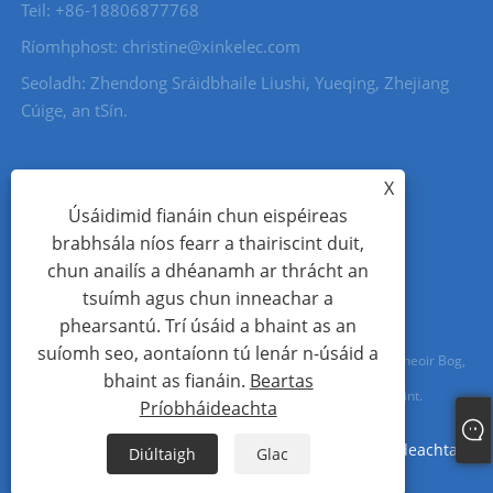
Teil: +86-18806877768
Ríomhphost: christine@xinkelec.com
Seoladh: Zhendong Sráidbhaile Liushi, Yueqing, Zhejiang
Cúige, an tSín.
X
Úsáidimid fianáin chun eispéireas
brabhsála níos fearr a thairiscint duit,
chun anailís a dhéanamh ar thrácht an
tsuímh agus chun inneachar a
phearsantú. Trí úsáid a bhaint as an
suíomh seo, aontaíonn tú lenár n-úsáid a
Cóipcheart © 2023 Wenzhou Xinkong Imp&exp Co.,Ltd. - Tosaitheoir Bog,
bhaint as fianáin.
Beartas
Méadar Uisce, Méadar Uisce Ultrasonach - Gach ceart ar cosaint.
Príobháideachta
Links
Sitemap
RSS
XML
Beartas Príobháideachta
Diúltaigh
Glac