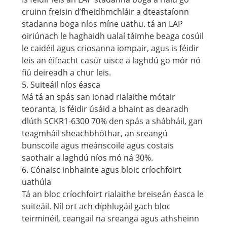
cruinn freisin d’fheidhmchláir a dteastaíonn
stadanna boga níos míne uathu. tá an LAP
oiriúnach le haghaidh ualaí táimhe beaga cosúil
le caidéil agus criosanna iompair, agus is féidir
leis an éifeacht casúr uisce a laghdú go mór nó
fiú deireadh a chur leis.
5. Suiteáil níos éasca
Má tá an spás san ionad rialaithe mótair
teoranta, is féidir úsáid a bhaint as dearadh
dlúth SCKR1-6300 70% den spás a shábháil, gan
teagmháil sheachbhóthar, an sreangú
bunscoile agus meánscoile agus costais
saothair a laghdú níos mó ná 30%.
6. Cónaisc inbhainte agus bloic críochfoirt
uathúla
Tá an bloc críochfoirt rialaithe breiseán éasca le
suiteáil. Níl ort ach díphlugáil gach bloc
teirminéil, ceangail na sreanga agus athsheinn