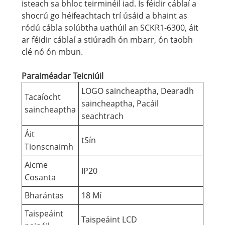
isteach sa bhloc teirminéil iad. Is féidir cáblaí a
shocrú go héifeachtach trí úsáid a bhaint as
ródú cábla solúbtha uathúil an SCKR1-6300, áit
ar féidir cáblaí a stiúradh ón mbarr, ón taobh
clé nó ón mbun.
Paraiméadar Teicniúil
LOGO saincheaptha, Dearadh
Tacaíocht
saincheaptha, Pacáil
saincheaptha
seachtrach
Áit
tSín
Tionscnaimh
Aicme
IP20
Cosanta
Bharántas
18 Mí
Taispeáint
Taispeáint LCD