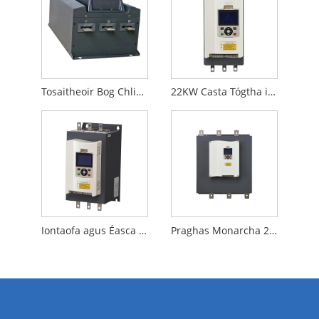
Tosaitheoir Bog Chliste AC HVAC 250kw
22KW Casta Tógtha i Seachbhóthar AC Bog tosaithe do Electric Motort
Iontaofa agus Éasca le Úsáid 75KW AC Bog Tosaithe le haghaidh Mótar Leictreach AC a Chosaint
Praghas Monarcha 200KW 3 Céim Tógtha i Seachbhóthar AC Motor Soft Starter le haghaidh Saothrú Ola