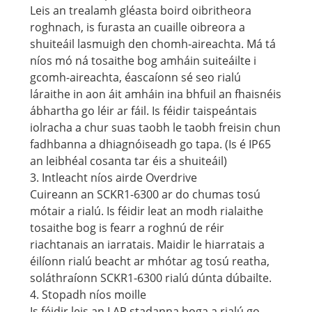
Leis an trealamh gléasta boird oibritheora
roghnach, is furasta an cuaille oibreora a
shuiteáil lasmuigh den chomh-aireachta. Má tá
níos mó ná tosaithe bog amháin suiteáilte i
gcomh-aireachta, éascaíonn sé seo rialú
láraithe in aon áit amháin ina bhfuil an fhaisnéis
ábhartha go léir ar fáil. Is féidir taispeántais
iolracha a chur suas taobh le taobh freisin chun
fadhbanna a dhiagnóiseadh go tapa. (Is é IP65
an leibhéal cosanta tar éis a shuiteáil)
3. Intleacht níos airde Overdrive
Cuireann an SCKR1-6300 ar do chumas tosú
mótair a rialú. Is féidir leat an modh rialaithe
tosaithe bog is fearr a roghnú de réir
riachtanais an iarratais. Maidir le hiarratais a
éilíonn rialú beacht ar mhótar ag tosú reatha,
soláthraíonn SCKR1-6300 rialú dúnta dúbailte.
4. Stopadh níos moille
Is féidir leis an LAP stadanna boga a rialú go