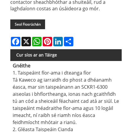
contactor sheachbhóthar a shuiteáil, rud a
laghdaíonn costas an úsáideora go mór.
Seol Fiosrúchán
Facebook
X
WhatsApp
Pinterest
LinkedIn
Share
Cur síos ar an Táirge
Gnéithe
1. Taispeáint fíor-ama i dteanga fíor
Tá Kaweco ag iarraidh do phost a dhéanamh
éasca, mar sin taispeánann an SCKR1-6300
aiseolas i bhfíortheanga, ionas nach gcaithfidh
tú an cód a sheiceáil féachaint cad atá ar siúl. Le
taispeáint méadraithe fíor-ama agus 10 logáil
imeacht, ní raibh sé riamh níos éasca
feidhmíocht mhótair a rianú.
2. Gléasta Taispeáin Cianda