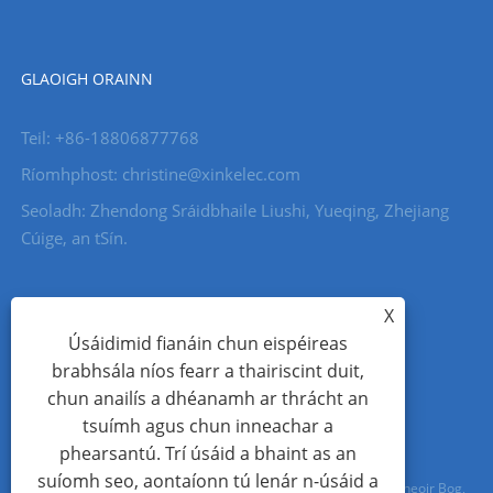
GLAOIGH ORAINN
Teil: +86-18806877768
Ríomhphost: christine@xinkelec.com
Seoladh: Zhendong Sráidbhaile Liushi, Yueqing, Zhejiang
Cúige, an tSín.
X
Úsáidimid fianáin chun eispéireas
brabhsála níos fearr a thairiscint duit,
chun anailís a dhéanamh ar thrácht an
tsuímh agus chun inneachar a
phearsantú. Trí úsáid a bhaint as an
suíomh seo, aontaíonn tú lenár n-úsáid a
Cóipcheart © 2023 Wenzhou Xinkong Imp&exp Co.,Ltd. - Tosaitheoir Bog,