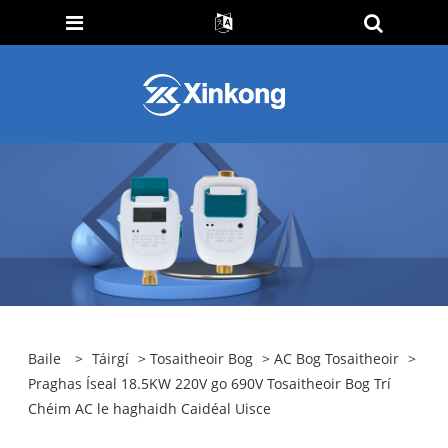
Baile
>
Táirgí
>
Tosaitheoir Bog
>
AC Bog Tosaitheoir
>
Praghas Íseal 18.5KW 220V go 690V Tosaitheoir Bog Trí
Chéim AC le haghaidh Caidéal Uisce