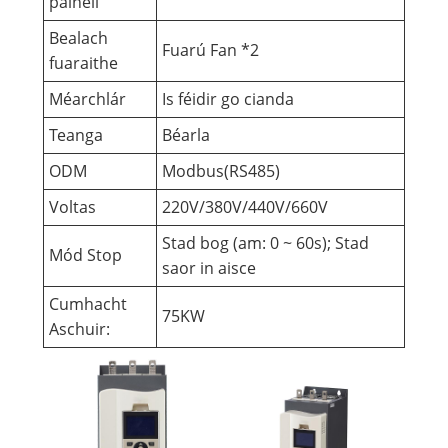
painéil
Bealach
Fuarú Fan *2
fuaraithe
Méarchlár
Is féidir go cianda
Teanga
Béarla
ODM
Modbus(RS485)
Voltas
220V/380V/440V/660V
Stad bog (am: 0 ~ 60s); Stad
Mód Stop
saor in aisce
Cumhacht
75KW
Aschuir: