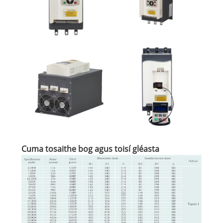
Cuma tosaithe bog agus toisí gléasta