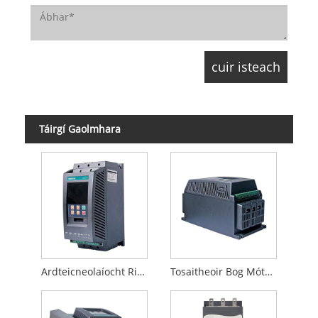
Táirgí Gaolmhara
Ardteicneolaíocht Rialaithe Mótair AC Tosaitheoir Bog
Tosaitheoir Bog Mótair AC atá tíosach ar fhuinneamh