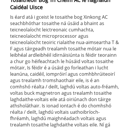
Tosaitheoir Bog Trí Chéim AC le haghaidh
Caidéal Uisce
Is éard atá i gceist le tosaithe bog Xinkong AC
seachbhóthar tosaithe ná úsáid a bhaint as
teicneolaíocht leictreonaic cumhachta,
teicneolaíocht microprocessor agus
teicneolaíocht teoiric rialaithe nua-aimseartha T &
F agus táirgeadh trealamh tosaithe mótair nua le
leibhéal ardleibhéil idirnáisiúnta is féidir teorainn
a chur go héifeachtach le húsáid voltas tosaithe
mótair, Is féidir é a úsáid go forleathan i lucht
leanúna, caidéil, iompróirí agus comhbhrúiteoirí
agus trealamh tromshaothair eile, is é an
comhshó réalta / deilt, laghdú voltas auto-fréamh,
voltas buck magnetron agus trealamh tosaithe
laghdaithe-voltais eile atá oiriúnach don táirge
athsholáthair. Is ionad iontach é do chomhshó
réalta / deilt, laghdú voltais uathoibríoch-
fhréamh, laghdú maighnéadach voltais agus
trealamh tosaithe laghdaithe voltais eile. Ní gá