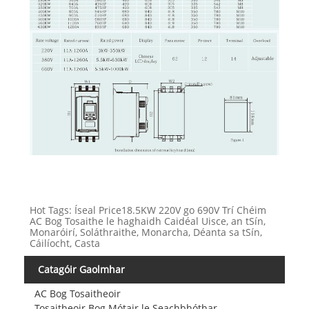
Hot Tags: Íseal Price18.5KW 220V go 690V Trí Chéim
AC Bog Tosaithe le haghaidh Caidéal Uisce, an tSín,
Monaróirí, Soláthraithe, Monarcha, Déanta sa tSín,
Cáilíocht, Casta
Catagóir Gaolmhar
AC Bog Tosaitheoir
Tosaitheoir Bog Mótair le Seachbhóthar