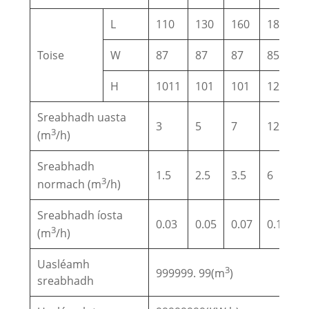
L
110
130
160
180
2
Toise
W
87
87
87
85
8
H
1011
101
101
125
1
Sreabhadh uasta
3
5
7
12
2
3
(m
/h)
Sreabhadh
1.5
2.5
3.5
6
1
3
normach (m
/h)
Sreabhadh íosta
0.03
0.05
0.07
0.12
0
3
(m
/h)
Uasléamh
3
999999. 99(m
)
sreabhadh