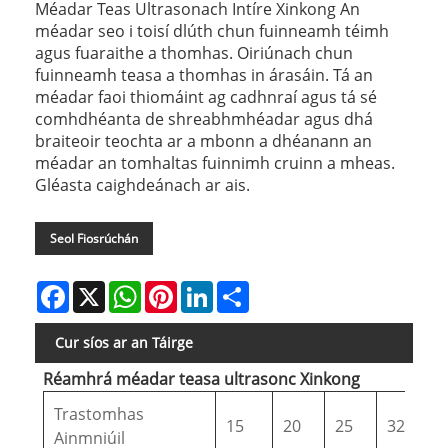
Méadar Teas Ultrasonach Intíre Xinkong An
méadar seo i toisí dlúth chun fuinneamh téimh
agus fuaraithe a thomhas. Oiriúnach chun
fuinneamh teasa a thomhas in árasáin. Tá an
méadar faoi thiomáint ag cadhnraí agus tá sé
comhdhéanta de shreabhmhéadar agus dhá
braiteoir teochta ar a mbonn a dhéanann an
méadar an tomhaltas fuinnimh cruinn a mheas.
Gléasta caighdeánach ar ais.
Seol Fiosrúchán
Facebook
X
WhatsApp
Pinterest
LinkedIn
Share
Cur síos ar an Táirge
Réamhrá méadar teasa ultrasonc Xinkong
Trastomhas
15
20
25
32
4
Ainmniúil