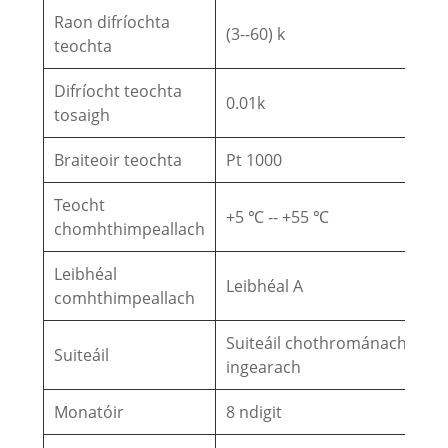
Raon difríochta
(3--60) k
teochta
Difríocht teochta
0.01k
tosaigh
Braiteoir teochta
Pt 1000
Teocht
+5 ℃ -- +55 ℃
chomhthimpeallach
Leibhéal
Leibhéal A
comhthimpeallach
Suiteáil chothrománach /
Suiteáil
ingearach
Monatóir
8 ndigit