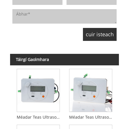
Táirgí Gaolmhara
Méadar Teas Ultrasonach DN15 RS485 Modbus
Méadar Teas Ultrasonach DN15 le M-bus agus Pulse isteach