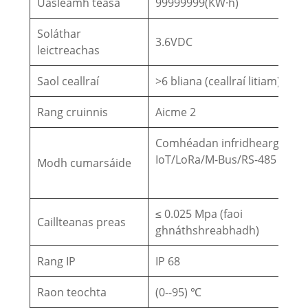
Uasléamh teasa
99999999(KW·h)
Soláthar
3.6VDC
leictreachas
Saol ceallraí
>6 bliana (ceallraí litiam)
Rang cruinnis
Aicme 2
Comhéadan infridhearg, NB-
IoT/LoRa/M-Bus/RS-485
Modh cumarsáide
≤ 0.025 Mpa (faoi
Caillteanas preas
ghnáthshreabhadh)
Rang IP
IP 68
Raon teochta
(0--95) ℃