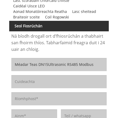
Lasc scoradáin chiorcaid chliste
Caidéal Uisce LEO
Aonad Monatóireachta Reatha
Lasc sheitead
Braiteoir sceite
Coil Rogowski
Seol Fiosrúchán
Ná bíodh drogall ort d’fhiosrúchán a thabhairt
san fhoirm thíos. Tabharfaimid freagra duit i 24
uair an chloig.