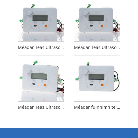
Méadar Teas Ultrasonach DN15 le Lora nó Lorawam
Méadar Teas Ultrasonach Gan Sreang Cliste don Teaghlach le Córas Léitheoireachta
Méadar Teas Ultrasoinc Cliste le haghaidh Córas Téimh agus Fuarú
Méadar fuinnimh teirmeach don chóras teasa agus fuaraithe