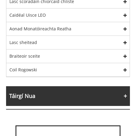
Lasc scoradáin chiorcaid chliste
Caidéal Uisce LEO
Aonad Monatóireachta Reatha
Lasc sheitead
Braiteoir sceite
Coil Rogowski
Táirgí Nua