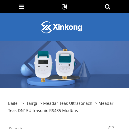
Baile
>
Táirgí
>
Méadar Teas Ultrasonach
> Méadar
Teas DN15Ultrasonic RS485 Modbus