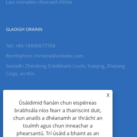
Lasc scoradáin chiorcaid chliste
GLAOIGH ORAINN
Teil: +86-18806877768
Ríomhphost: christine@xinkelec.com
Seoladh: Zhendong Sráidbhaile Liushi, Yueqing, Zhejiang
Cúige, an tSín.
X
Úsáidimid fianáin chun eispéireas
brabhsála níos fearr a thairiscint duit,
chun anailís a dhéanamh ar thrácht an
tsuímh agus chun inneachar a
phearsantú. Trí úsáid a bhaint as an