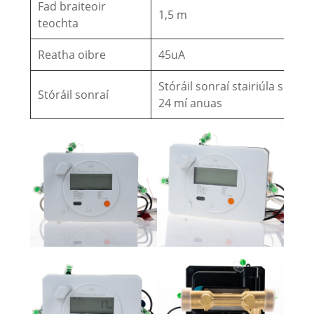
Fad braiteoir
1,5 m
teochta
Reatha oibre
45uA
Stóráil sonraí stairiúla suas le
Stóráil sonraí
24 mí anuas