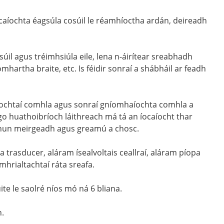
ocaíochta éagsúla cosúil le réamhíoctha ardán, deireadh
úil agus tréimhsiúla eile, lena n-áirítear sreabhadh
hartha braite, etc. Is féidir sonraí a shábháil ar feadh
ochtaí comhla agus sonraí gníomhaíochta comhla a
o huathoibríoch láithreach má tá an íocaíocht thar
ú chun meirgeadh agus greamú a chosc.
trasducer, aláram ísealvoltais ceallraí, aláram píopa
hrialtachtaí ráta sreafa.
e le saolré níos mó ná 6 bliana.
n.