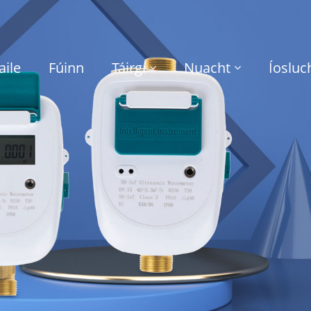
aile
Fúinn
Táirgí
Nuacht
Íosluc