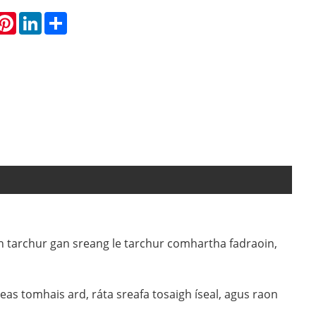
hatsApp
Pinterest
LinkedIn
Share
h tarchur gan sreang le tarchur comhartha fadraoin,
as tomhais ard, ráta sreafa tosaigh íseal, agus raon