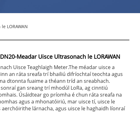
h le LORAWAN
e DN20-Meadar Uisce Ultrasonach le LORAWAN
onach Uisce Teaghlaigh Meter.The méadar uisce a
n an ráta sreafa trí bhailiú difríochtaí teochta agus
 na dtonnta fuaime a théann tríd an sreabhach.
 sonraí gan sreang trí mhodúl LoRa, ag cinntiú
omhais. Úsáidtear go príomha é chun ráta sreafa na
homhas agus a mhonatóiriú, mar uisce tí, uisce le
 aerchóirithe lárnacha, agus uisce le haghaidh líonraí