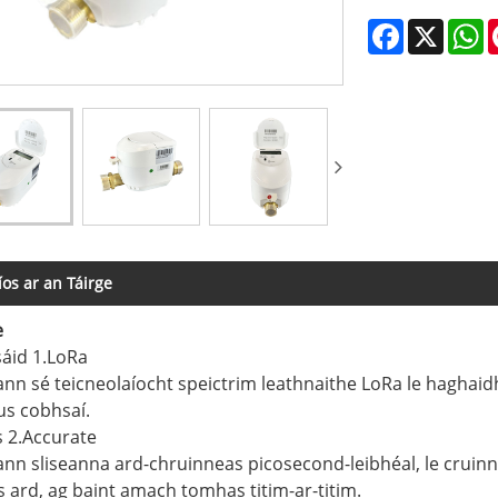
Facebook
X
W
íos ar an Táirge
e
áid 1.LoRa
nn sé teicneolaíocht speictrim leathnaithe LoRa le haghaid
us cobhsaí.
 2.Accurate
nn sliseanna ard-chruinneas picosecond-leibhéal, le cruinne
 ard, ag baint amach tomhas titim-ar-titim.