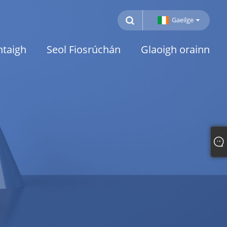
Gaeilge
htaigh
Seol Fiosrúchán
Glaoigh orainn