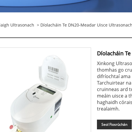
aigh Ultrasonach
> Díolacháin Te DN20-Meadar Uisce Ultrasonac
Díolacháin T
Xinkong Ultras
thomhas go cruin
difríochtaí ama
Tarchuirtear na
cruinneas ard t
meáin uisce a t
haghaidh córais
trealaimh.
Seol Fiosrúchán