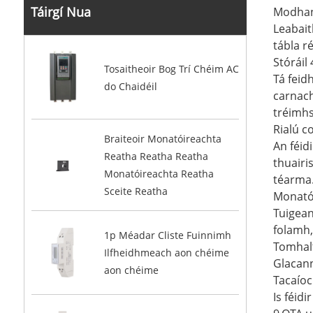
Táirgí Nua
Modhan
Leabait
tábla r
Stóráil
Tosaitheoir Bog Trí Chéim AC
Tá feid
do Chaidéil
carnach
tréimhs
Rialú 
Braiteoir Monatóireachta
An féi
Reatha Reatha Reatha
thuairi
Monatóireachta Reatha
téarma.
Sceite Reatha
Monatói
Tuigean
folamh,
1p Méadar Cliste Fuinnimh
Tomhalt
Ilfheidhmeach aon chéime
Glacann
aon chéime
Tacaíoc
Is féid