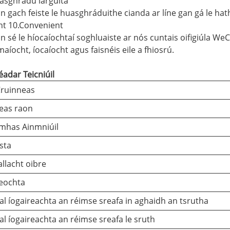
asghrádú iargúlta
n gach feiste le huasghráduithe cianda ar líne gan gá le h
ht 10.Convenient
n sé le híocaíochtaí soghluaiste ar nós cuntais oifigiúla We
aíocht, íocaíocht agus faisnéis eile a fhiosrú.
adar Teicniúil
Cruinneas
eas raon
mhas Ainmniúil
sta
llacht oibre
eochta
al íogaireachta an réimse sreafa in aghaidh an tsrutha
al íogaireachta an réimse sreafa le sruth