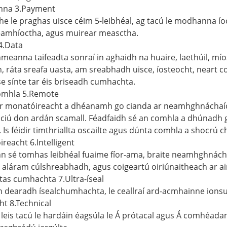
na 3.Payment
he le praghas uisce céim 5-leibhéal, ag tacú le modhanna í
éamhíoctha, agus muirear measctha.
 4.Data
hmeanna taifeadta sonraí in aghaidh na huaire, laethúil, míos
, ráta sreafa uasta, am sreabhadh uisce, íosteocht, neart com
e sínte tar éis briseadh cumhachta.
comhla 5.Remote
dir monatóireacht a dhéanamh go cianda ar neamhghnáchaí
sciú don ardán scamall. Féadfaidh sé an comhla a dhúnadh g
 Is féidir timthriallta oscailte agus dúnta comhla a shocr
reacht 6.Intelligent
n sé tomhas leibhéal fuaime fíor-ama, braite neamhghnácha 
 aláram cúlshreabhadh, agus coigeartú oiriúnaitheach ar aim
as cumhachta 7.Ultra-íseal
 dearadh ísealchumhachta, le ceallraí ard-acmhainne ionsuit
ht 8.Technical
ir leis tacú le hardáin éagsúla le Á prótacal agus Á comhéada