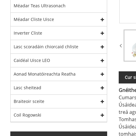
Méadar Teas Ultrasonach
Méadar Cliste Uisce
Inverter Cliste
Lasc scoradáin chiorcaid chliste
Caidéal Uisce LEO
Aonad Monatóireachta Reatha
Cur s
Lasc sheitead
Gnéith
Cumars
Braiteoir sceite
Úsáidea
treá ag
Coil Rogowski
Tomhas
Úsáidea
tomhais