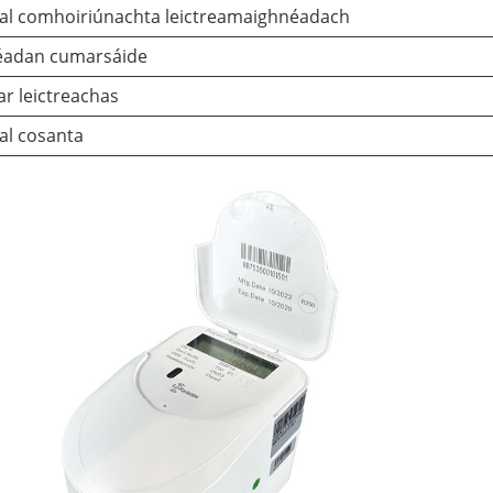
al comhoiriúnachta leictreamaighnéadach
adan cumarsáide
ar leictreachas
al cosanta