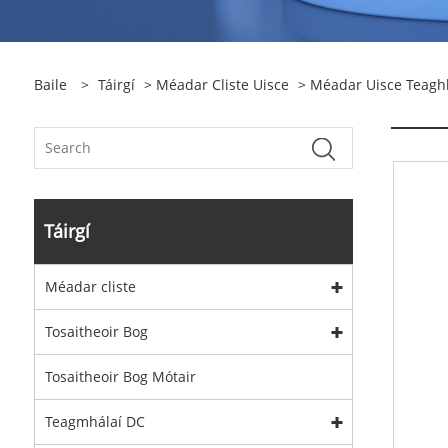
Baile
>
Táirgí
>
Méadar Cliste Uisce
>
Méadar Uisce Teaghl
Táirgí
Méadar cliste
Tosaitheoir Bog
Tosaitheoir Bog Mótair
Teagmhálaí DC