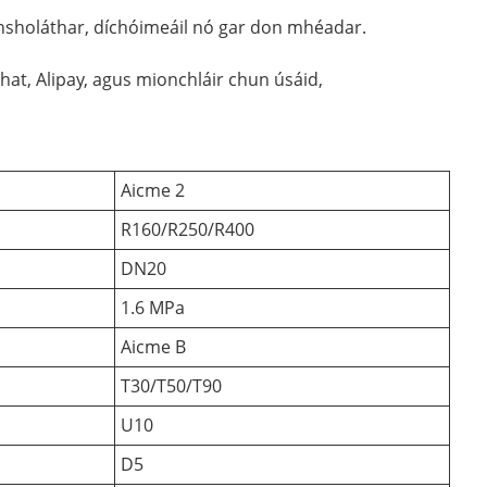
athsholáthar, díchóimeáil nó gar don mhéadar.
Chat, Alipay, agus mionchláir chun úsáid,
Aicme 2
R160/R250/R400
DN20
1.6 MPa
Aicme B
T30/T50/T90
U10
D5