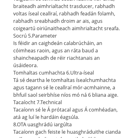
braiteadh aimhrialtacht trasducer, rabhadh
voltas íseal ceallraí, rabhadh feadán folamh,
rabhadh sreabhadh droim ar ais, agus
coigeartú oiriúnaitheach aimhrialtacht sreafa.
Socrú 5.Parameter
Is féidir an caighdeán calabrúcháin, an
cóimheas raoin, agus an ráta baud a
shaincheapadh de réir riachtanais an
úsáideora.
Tomhaltas cumhachta 6.Ultra-íseal
Tá sé deartha le tomhaltas ísealchumhachta
agus tagann sé le ceallraí mór-acmhainne, a
bhfuil saol seirbhíse níos mó ná 6 bliana aige.
Tacaíocht 7.Technical
Tacaíonn sé le Á prótacal agus Á comhéadan,
atá ag luí le hardáin éagsúla.
8.OTA uasghrádú iargúlta
Tacaíonn gach feiste le huasghráduithe cianda