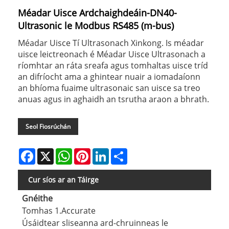
Méadar Uisce Ardchaighdeáin-DN40-
Ultrasonic le Modbus RS485 (m-bus)
Méadar Uisce Tí Ultrasonach Xinkong. Is méadar
uisce leictreonach é Méadar Uisce Ultrasonach a
ríomhtar an ráta sreafa agus tomhaltas uisce tríd
an difríocht ama a ghintear nuair a iomadaíonn
an bhíoma fuaime ultrasonaic san uisce sa treo
anuas agus in aghaidh an tsrutha araon a bhrath.
Seol Fiosrúchán
Facebook
X
WhatsApp
Pinterest
LinkedIn
Share
Cur síos ar an Táirge
Gnéithe
Tomhas 1.Accurate
Úsáidtear sliseanna ard-chruinneas le