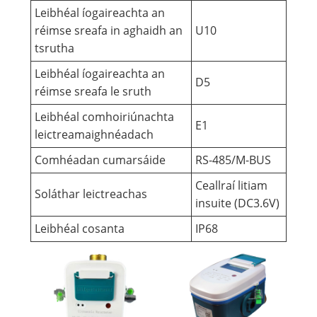
Leibhéal íogaireachta an
réimse sreafa in aghaidh an
U10
tsrutha
Leibhéal íogaireachta an
D5
réimse sreafa le sruth
Leibhéal comhoiriúnachta
E1
leictreamaighnéadach
Comhéadan cumarsáide
RS-485/M-BUS
Ceallraí litiam
Soláthar leictreachas
insuite (DC3.6V)
Leibhéal cosanta
IP68