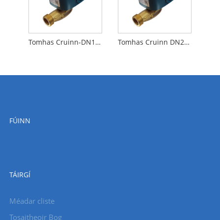
Tomhas Cruinn-DN15-NB-IOT Méadar Uisce Ultrasonach
Tomhas Cruinn DN20-NB-IOT Méadar Uisce Ultrasonach
FÚINN
TÁIRGÍ
Méadar cliste
Tosaitheoir Bog