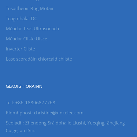
Tosaitheoir Bog Mótair
Teagmhálaí DC
Méadar Teas Ultrasonach
Méadar Cliste Uisce
Inverter Cliste
Lasc scoradáin chiorcaid chliste
GLAOIGH ORAINN
Teil: +86-18806877768
Ríomhphost: christine@xinkelec.com
Seoladh: Zhendong Sráidbhaile Liushi, Yueqing, Zhejiang
Cúige, an tSín.