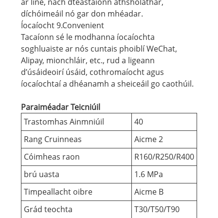
ar líne, nach dteastaíonn athsholáthar,
díchóimeáil nó gar don mhéadar.
Íocaíocht 9.Convenient
Tacaíonn sé le modhanna íocaíochta
soghluaiste ar nós cuntais phoiblí WeChat,
Alipay, mionchláir, etc., rud a ligeann
d’úsáideoirí úsáid, cothromaíocht agus
íocaíochtaí a dhéanamh a sheiceáil go caothúil.
Paraiméadar Teicniúil
Trastomhas Ainmniúil
40
Rang Cruinneas
Aicme 2
Cóimheas raon
R160/R250/R400
brú uasta
1.6 MPa
Timpeallacht oibre
Aicme B
Grád teochta
T30/T50/T90