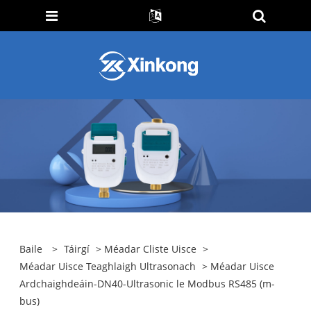
Baile
>
Táirgí
>
Méadar Cliste Uisce
>
Méadar Uisce Teaghlaigh Ultrasonach
> Méadar Uisce
Ardchaighdeáin-DN40-Ultrasonic le Modbus RS485 (m-
bus)