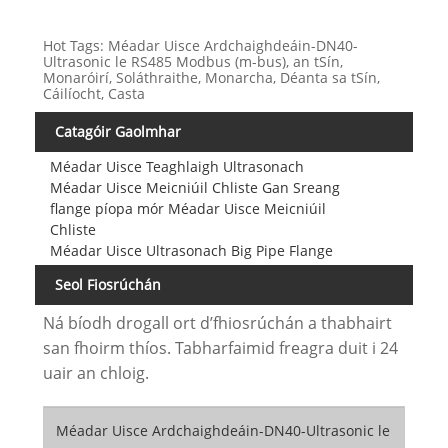
Hot Tags: Méadar Uisce Ardchaighdeáin-DN40-
Ultrasonic le RS485 Modbus (m-bus), an tSín,
Monaróirí, Soláthraithe, Monarcha, Déanta sa tSín,
Cáilíocht, Casta
Catagóir Gaolmhar
Méadar Uisce Teaghlaigh Ultrasonach
Méadar Uisce Meicniúil Chliste Gan Sreang
flange píopa mór Méadar Uisce Meicniúil
Chliste
Méadar Uisce Ultrasonach Big Pipe Flange
Seol Fiosrúchán
Ná bíodh drogall ort d’fhiosrúchán a thabhairt
san fhoirm thíos. Tabharfaimid freagra duit i 24
uair an chloig.