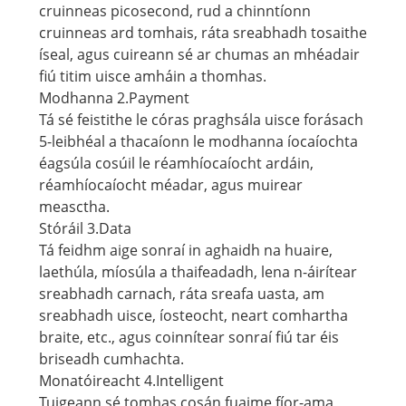
cruinneas picosecond, rud a chinntíonn
cruinneas ard tomhais, ráta sreabhadh tosaithe
íseal, agus cuireann sé ar chumas an mhéadair
fiú titim uisce amháin a thomhas.
Modhanna 2.Payment
Tá sé feistithe le córas praghsála uisce forásach
5-leibhéal a thacaíonn le modhanna íocaíochta
éagsúla cosúil le réamhíocaíocht ardáin,
réamhíocaíocht méadar, agus muirear
measctha.
Stóráil 3.Data
Tá feidhm aige sonraí in aghaidh na huaire,
laethúla, míosúla a thaifeadadh, lena n-áirítear
sreabhadh carnach, ráta sreafa uasta, am
sreabhadh uisce, íosteocht, neart comhartha
braite, etc., agus coinnítear sonraí fiú tar éis
briseadh cumhachta.
Monatóireacht 4.Intelligent
Tuigeann sé tomhas cosán fuaime fíor-ama,