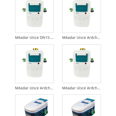
Méadar Uisce DN15-Ultrasonic Ardchaighdeáin le Modbus RS485 (m-bus)
Méadar Uisce Ardchaighdeáin DN20-Ultrasonic le Modbus RS485 (m-bus)
Méadar Uisce Ardchaighdeáin-DN25-Ultrasonic le Modbus RS485 (m-bus)
Méadar Uisce Ardchaighdeáin-DN32-Ultrasonic le Modbus RS485 (m-bus)