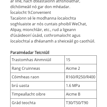
ar líne, nach dteastaíonn athsholáthar,
díchóimeáil nó gar don mhéadar.
Íocaíocht 9.Convenient
Tacaíonn sé le modhanna íocaíochta
soghluaiste ar nós cuntais phoiblí WeChat,
Alipay, mionchláir, etc., rud a ligeann
d’úsáideoirí úsáid, cothromaíocht agus
íocaíochtaí a dhéanamh a sheiceáil go caothúil.
Paraiméadar Teicniúil
Trastomhas Ainmniúil
15
Rang Cruinneas
Aicme 2
Cóimheas raon
R160/R250/R400
brú uasta
1.6 MPa
Timpeallacht oibre
Aicme B
Grád teochta
T30/T50/T90