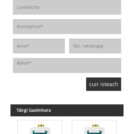
Táirgí Gaolmhara