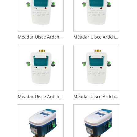
Méadar Uisce Ardchaighdeáin DN20-Ultrasonic le Modbus RS485 (m-bus)
Méadar Uisce Ardchaighdeáin-DN25-Ultrasonic le Modbus RS485 (m-bus)
Méadar Uisce Ardchaighdeáin-DN32-Ultrasonic le Modbus RS485 (m-bus)
Méadar Uisce Ardchaighdeáin-DN40-Ultrasonic le Modbus RS485 (m-bus)