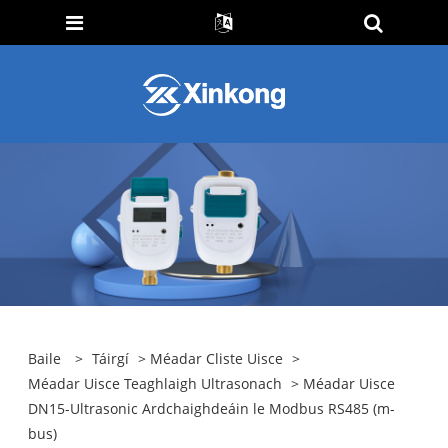
Baile
>
Táirgí
>
Méadar Cliste Uisce
>
Méadar Uisce Teaghlaigh Ultrasonach
> Méadar Uisce
DN15-Ultrasonic Ardchaighdeáin le Modbus RS485 (m-
bus)