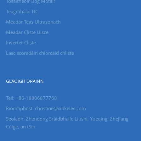
Tosaitheoir Bog Mótair
Teagmhálaí DC
Méadar Teas Ultrasonach
Méadar Cliste Uisce
Inverter Cliste
Lasc scoradáin chiorcaid chliste
GLAOIGH ORAINN
Teil: +86-18806877768
Ríomhphost: christine@xinkelec.com
Seoladh: Zhendong Sráidbhaile Liushi, Yueqing, Zhejiang
Cúige, an tSín.