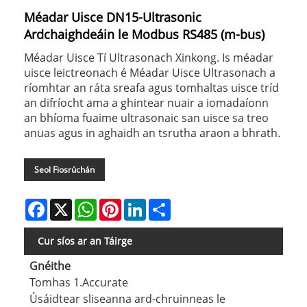
Méadar Uisce DN15-Ultrasonic
Ardchaighdeáin le Modbus RS485 (m-bus)
Méadar Uisce Tí Ultrasonach Xinkong. Is méadar
uisce leictreonach é Méadar Uisce Ultrasonach a
ríomhtar an ráta sreafa agus tomhaltas uisce tríd
an difríocht ama a ghintear nuair a iomadaíonn
an bhíoma fuaime ultrasonaic san uisce sa treo
anuas agus in aghaidh an tsrutha araon a bhrath.
Seol Fiosrúchán
Facebook
X
WhatsApp
Pinterest
LinkedIn
Share
Cur síos ar an Táirge
Gnéithe
Tomhas 1.Accurate
Úsáidtear sliseanna ard-chruinneas le