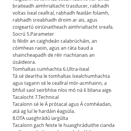
braiteadh aimhrialtacht trasducer, rabhadh
voltas íseal ceallraí, rabhadh feadán folamh,
rabhadh sreabhadh droim ar ais, agus
coigeartú oiriúnaitheach aimhrialtacht sreafa.
Socrú 5.Parameter
Is féidir an caighdeán calabrúcháin, an
cóimheas raoin, agus an ráta baud a
shaincheapadh de réir riachtanais an
úsáideora.
Tomhaltas cumhachta 6.Ultra-íseal
Tá sé deartha le tomhaltas ísealchumhachta
agus tagann sé le ceallraí mór-acmhainn, a
bhfuil saol seirbhíse níos mó ná 6 bliana aige.
Tacaíocht 7.Technical
Tacaíonn sé le Á prótacal agus Á comhéadan,
atá ag luí le hardáin éagsúla.
8.OTA uasghrádú iargúlta
Tacaíonn gach feiste le huasghráduithe cianda