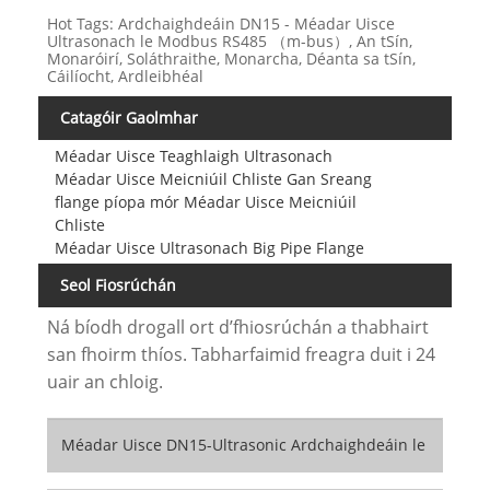
Hot Tags: Ardchaighdeáin DN15 - Méadar Uisce
Ultrasonach le Modbus RS485 （m-bus）, An tSín,
Monaróirí, Soláthraithe, Monarcha, Déanta sa tSín,
Cáilíocht, Ardleibhéal
Catagóir Gaolmhar
Méadar Uisce Teaghlaigh Ultrasonach
Méadar Uisce Meicniúil Chliste Gan Sreang
flange píopa mór Méadar Uisce Meicniúil
Chliste
Méadar Uisce Ultrasonach Big Pipe Flange
Seol Fiosrúchán
Ná bíodh drogall ort d’fhiosrúchán a thabhairt
san fhoirm thíos. Tabharfaimid freagra duit i 24
uair an chloig.