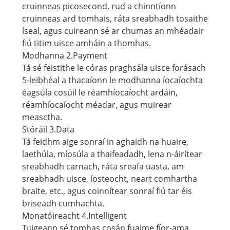
cruinneas picosecond, rud a chinntíonn
cruinneas ard tomhais, ráta sreabhadh tosaithe
íseal, agus cuireann sé ar chumas an mhéadair
fiú titim uisce amháin a thomhas.
Modhanna 2.Payment
Tá sé feistithe le córas praghsála uisce forásach
5-leibhéal a thacaíonn le modhanna íocaíochta
éagsúla cosúil le réamhíocaíocht ardáin,
réamhíocaíocht méadar, agus muirear
measctha.
Stóráil 3.Data
Tá feidhm aige sonraí in aghaidh na huaire,
laethúla, míosúla a thaifeadadh, lena n-áirítear
sreabhadh carnach, ráta sreafa uasta, am
sreabhadh uisce, íosteocht, neart comhartha
braite, etc., agus coinnítear sonraí fiú tar éis
briseadh cumhachta.
Monatóireacht 4.Intelligent
Tuigeann sé tomhas cosán fuaime fíor-ama,