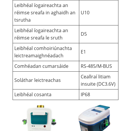
Leibhéal íogaireachta an
réimse sreafa in aghaidh an
U10
tsrutha
Leibhéal íogaireachta an
D5
réimse sreafa le sruth
Leibhéal comhoiriúnachta
E1
leictreamaighnéadach
Comhéadan cumarsáide
RS-485/M-BUS
Ceallraí litiam
Soláthar leictreachas
insuite (DC3.6V)
Leibhéal cosanta
IP68