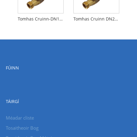
Tomhas Cruinn-DN15-NB-IOT Méadar Uisce Ultrasonach
Tomhas Cruinn DN20-NB-IOT Méadar Uisce Ultrasonach
FÚINN
TÁIRGÍ
Méadar cliste
Tosaitheoir Bog