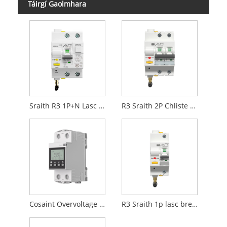
Táirgí Gaolmhara
Sraith R3 1P+N Lasc Briste Cuarda Chliste
R3 Sraith 2P Chliste Chuarda Breaker Athraigh
Cosaint Overvoltage Lasc Sealaíochta Cliste
R3 Sraith 1p lasc breaker ciorcad cliste