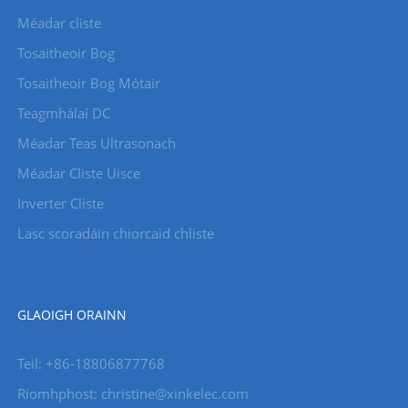
Méadar cliste
Tosaitheoir Bog
Tosaitheoir Bog Mótair
Teagmhálaí DC
Méadar Teas Ultrasonach
Méadar Cliste Uisce
Inverter Cliste
Lasc scoradáin chiorcaid chliste
GLAOIGH ORAINN
Teil: +86-18806877768
Ríomhphost: christine@xinkelec.com