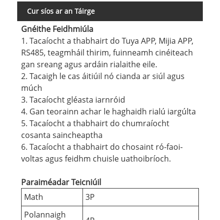
Cur síos ar an Táirge
Gnéithe Feidhmiúla
1. Tacaíocht a thabhairt do Tuya APP, Mijia APP,
RS485, teagmháil thirim, fuinneamh cinéiteach
gan sreang agus ardáin rialaithe eile.
2. Tacaigh le cas áitiúil nó cianda ar siúl agus
múch
3. Tacaíocht gléasta iarnróid
4. Gan teorainn achar le haghaidh rialú iargúlta
5. Tacaíocht a thabhairt do chumraíocht
cosanta saincheaptha
6. Tacaíocht a thabhairt do chosaint ró-faoi-
voltas agus feidhm chuisle uathoibríoch.
Paraiméadar Teicniúil
Math
3P
Polannaigh