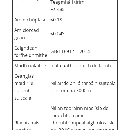
Teagmháil tirim
Rs 485
Am díchúplála
≤0.1S
Am ciorcad
≤0.04S
gearr
Caighdeán
GB/T16917.1-2014
forfheidhmithe
Modh rialaithe
Rialú uathoibríoch de láimh
Ceanglas
maidir le
Níl airde an láithreáin suiteála
suíomh
níos mó ná 3000m
suiteála
Níl an teorainn níos ísle de
theocht an aeir
Riachtanais
chomhthimpeallaigh níos ísle