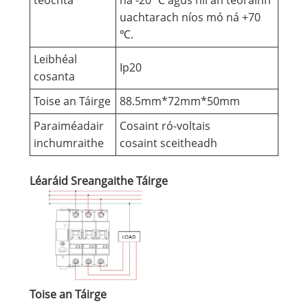
teochta
ná -20 ℃ agus níl an teorainn
uachtarach níos mó ná +70
℃.
Leibhéal
Ip20
cosanta
Toise an Táirge
88.5mm*72mm*50mm
Paraiméadair
Cosaint ró-voltais
inchumraithe
cosaint sceitheadh
Léaráid Sreangaithe Táirge
Toise an Táirge