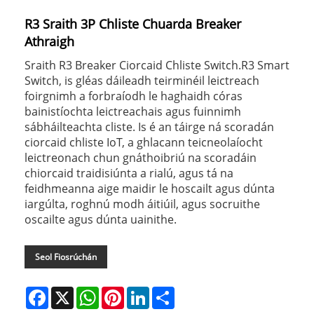
R3 Sraith 3P Chliste Chuarda Breaker
Athraigh
Sraith R3 Breaker Ciorcaid Chliste Switch.R3 Smart
Switch, is gléas dáileadh teirminéil leictreach
foirgnimh a forbraíodh le haghaidh córas
bainistíochta leictreachais agus fuinnimh
sábháilteachta cliste. Is é an táirge ná scoradán
ciorcaid chliste IoT, a ghlacann teicneolaíocht
leictreonach chun gnáthoibriú na scoradáin
chiorcaid traidisiúnta a rialú, agus tá na
feidhmeanna aige maidir le hoscailt agus dúnta
iargúlta, roghnú modh áitiúil, agus socruithe
oscailte agus dúnta uainithe.
Seol Fiosrúchán
Facebook
X
WhatsApp
Pinterest
LinkedIn
Share