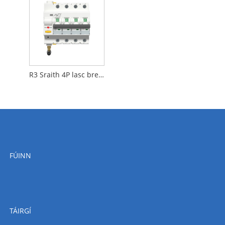
R3 Sraith 4P lasc breaker ciorcad cliste
FÚINN
TÁIRGÍ