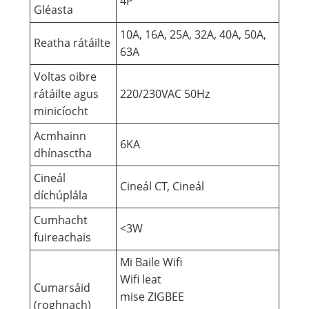
4P
Gléasta
10A, 16A, 25A, 32A, 40A, 50A,
Reatha rátáilte
63A
Voltas oibre
rátáilte agus
220/230VAC 50Hz
minicíocht
Acmhainn
6KA
dhínasctha
Cineál
Cineál CT, Cineál
díchúplála
Cumhacht
<3W
fuireachais
Mi Baile Wifi
Wifi leat
Cumarsáid
mise ZIGBEE
(roghnach)