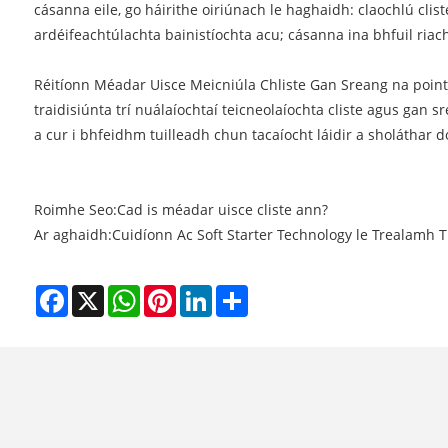
cásanna eile, go háirithe oiriúnach le haghaidh: claochlú clis
ardéifeachtúlachta bainistíochta acu; cásanna ina bhfuil riach
Réitíonn Méadar Uisce Meicniúla Chliste Gan Sreang na pointí
traidisiúnta trí nuálaíochtaí teicneolaíochta cliste agus gan s
a cur i bhfeidhm tuilleadh chun tacaíocht láidir a sholáthar
Roimhe Seo:
Cad is méadar uisce cliste ann?
Ar aghaidh:
Cuidíonn Ac Soft Starter Technology le Trealamh 
Facebook
X
WhatsApp
Pinterest
LinkedIn
Share