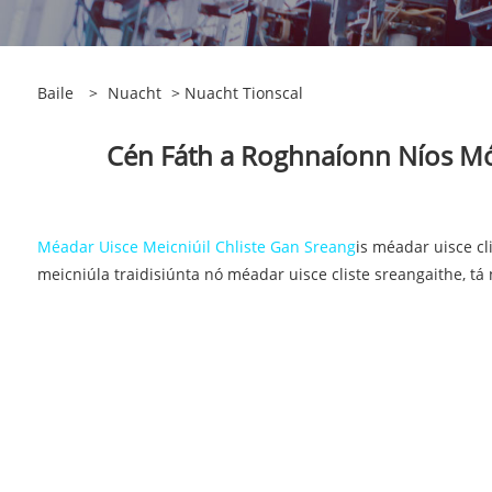
Baile
>
Nuacht
>
Nuacht Tionscal
Cén Fáth a Roghnaíonn Níos Mó 
Méadar Uisce Meicniúil Chliste Gan Sreang
is méadar uisce c
meicniúla traidisiúnta nó méadar uisce cliste sreangaithe, tá