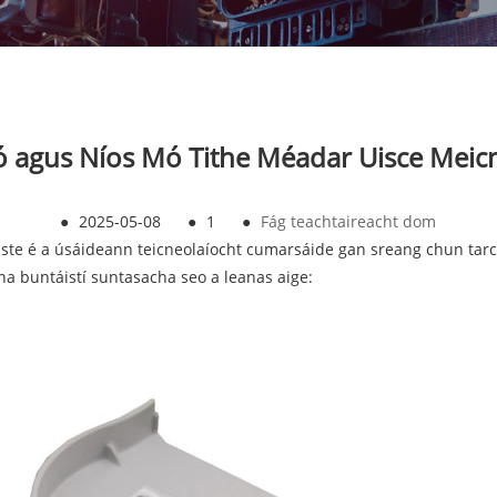
agus Níos Mó Tithe Méadar Uisce Meicni
●
2025-05-08
●
1
●
Fág teachtaireacht dom
liste é a úsáideann teicneolaíocht cumarsáide gan sreang chun tar
 na buntáistí suntasacha seo a leanas aige: