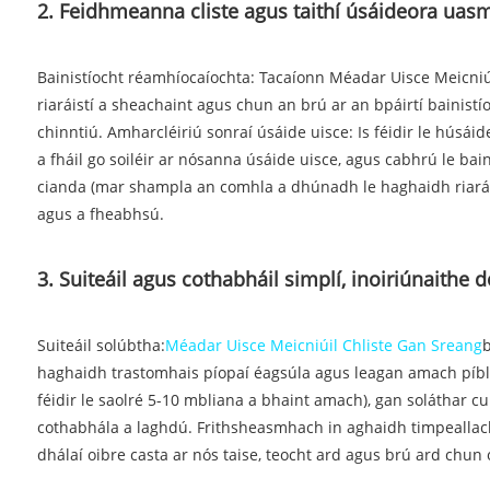
2. Feidhmeanna cliste agus taithí úsáideora ua
Bainistíocht réamhíocaíochta: Tacaíonn Méadar Uisce Meicniúi
riaráistí a sheachaint agus chun an brú ar an bpáirtí bainis
chinntiú. Amharcléiriú sonraí úsáide uisce: Is féidir le húsáide
a fháil go soiléir ar nósanna úsáide uisce, agus cabhrú le bain
cianda (mar shampla an comhla a dhúnadh le haghaidh riaráis
agus a fheabhsú.
3. Suiteáil agus cothabháil simplí, inoiriúnaithe 
Suiteáil solúbtha:
Méadar Uisce Meicniúil Chliste Gan Sreang
b
haghaidh trastomhais píopaí éagsúla agus leagan amach píblín
féidir le saolré 5-10 mbliana a bhaint amach), gan soláthar
cothabhála a laghdú. Frithsheasmhach in aghaidh timpeallacht
dhálaí oibre casta ar nós taise, teocht ard agus brú ard chun