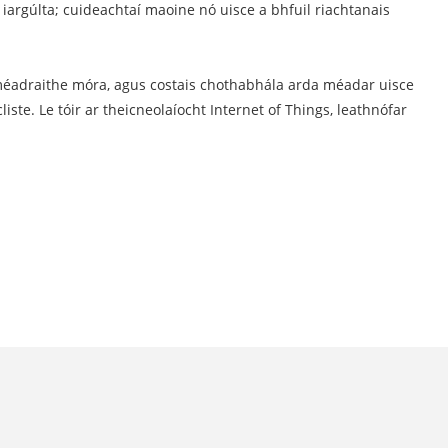
r iargúlta; cuideachtaí maoine nó uisce a bhfuil riachtanais
 méadraithe móra, agus costais chothabhála arda méadar uisce
iste. Le tóir ar theicneolaíocht Internet of Things, leathnófar