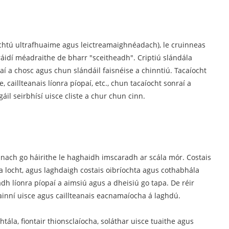
chtú ultrafhuaime agus leictreamaighnéadach), le cruinneas
ráidí méadraithe de bharr "sceitheadh". Criptiú slándála
raí a chosc agus chun slándáil faisnéise a chinntiú. Tacaíocht
caillteanais líonra píopaí, etc., chun tacaíocht sonraí a
il seirbhísí uisce cliste a chur chun cinn.
iúnach go háirithe le haghaidh imscaradh ar scála mór. Costais
a locht, agus laghdaigh costais oibríochta agus cothabhála
h ​​líonra píopaí a aimsiú agus a dheisiú go tapa. De réir
hainní uisce agus caillteanais eacnamaíocha á laghdú.
ála, fiontair thionsclaíocha, soláthar uisce tuaithe agus