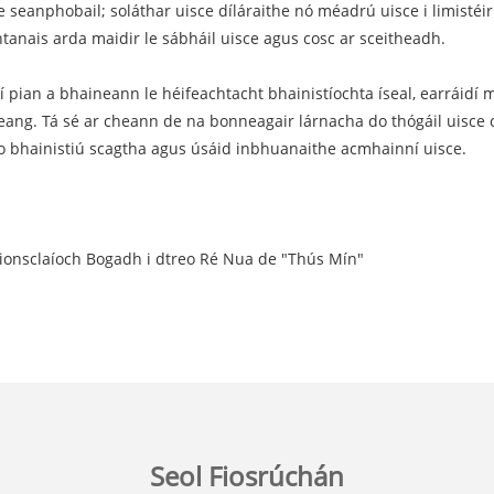
te seanphobail; soláthar uisce díláraithe nó méadrú uisce i limistéi
tanais arda maidir le sábháil uisce agus cosc ​​ar sceitheadh.
 pian a bhaineann le héifeachtacht bhainistíochta íseal, earráidí
reang. Tá sé ar cheann de na bonneagair lárnacha do thógáil uisce cl
 do bhainistiú scagtha agus úsáid inbhuanaithe acmhainní uisce.
Tionsclaíoch Bogadh i dtreo Ré Nua de "Thús Mín"
Seol Fiosrúchán