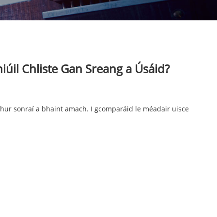
úil Chliste Gan Sreang a Úsáid?
chur sonraí a bhaint amach. I gcomparáid le méadair uisce