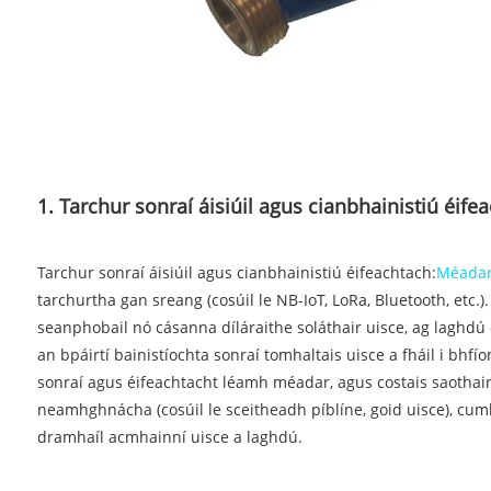
1. Tarchur sonraí áisiúil agus cianbhainistiú éife
Tarchur sonraí áisiúil agus cianbhainistiú éifeachtach:
Méadar 
tarchurtha gan sreang (cosúil le NB-IoT, LoRa, Bluetooth, etc.)
seanphobail nó cásanna díláraithe soláthair uisce, ag laghdú 
an bpáirtí bainistíochta sonraí tomhaltais uisce a fháil i bh
sonraí agus éifeachtacht léamh méadar, agus costais saothai
neamhghnácha (cosúil le sceitheadh ​​píblíne, goid uisce), cum
dramhaíl acmhainní uisce a laghdú.