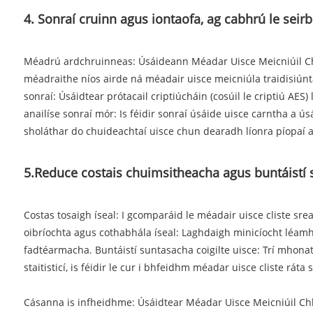
4. Sonraí cruinn agus iontaofa, ag cabhrú le seirbh
Méadrú ardchruinneas: Úsáideann Méadar Uisce Meicniúil Chli
méadraithe níos airde ná méadair uisce meicniúla traidisiúnt
sonraí: Úsáidtear prótacail criptiúcháin (cosúil le criptiú AES
anailíse sonraí mór: Is féidir sonraí úsáide uisce carntha a ús
sholáthar do chuideachtaí uisce chun dearadh líonra píopaí a 
5.Reduce costais chuimsitheacha agus buntáistí
Costas tosaigh íseal: I gcomparáid le méadair uisce cliste sr
oibríochta agus cothabhála íseal: Laghdaigh minicíocht léamh
fadtéarmacha. Buntáistí suntasacha coigilte uisce: Trí mhonatói
staitisticí, is féidir le cur i bhfeidhm méadar uisce cliste r
Cásanna is infheidhme: Úsáidtear Méadar Uisce Meicniúil Chlis