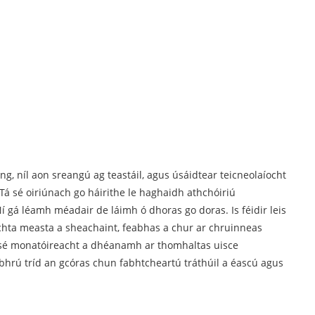
, níl aon sreangú ag teastáil, agus úsáidtear teicneolaíocht
. Tá sé oiriúnach go háirithe le haghaidh athchóiriú
 gá léamh méadair de láimh ó dhoras go doras. Is féidir leis
eachta measta a sheachaint, feabhas a chur ar chruinneas
n sé monatóireacht a dhéanamh ar thomhaltas uisce
a bhrú tríd an gcóras chun fabhtcheartú tráthúil a éascú agus