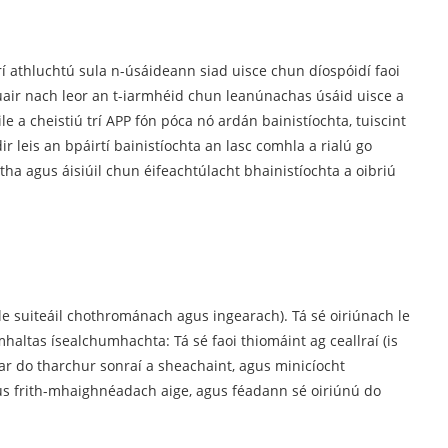
 athluchtú sula n-úsáideann siad uisce chun díospóidí faoi
nuair nach leor an t-iarmhéid chun leanúnachas úsáid uisce a
le a cheistiú trí APP fón póca nó ardán bainistíochta, tuiscint
ir leis an bpáirtí bainistíochta an lasc comhla a rialú go
 agus áisiúil chun éifeachtúlacht bhainistíochta a oibriú
le suiteáil chothrománach agus ingearach). Tá sé oiriúnach le
altas ísealchumhachta: Tá sé faoi thiomáint ag ceallraí (is
r do tharchur sonraí a sheachaint, agus minicíocht
gus frith-mhaighnéadach aige, agus féadann sé oiriúnú do