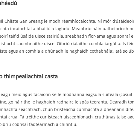
smhéadú
l Chliste Gan Sreang le modh réamhíocaíochta. Ní mór d’úsáideoirí
tíochta íocaíochtaí a bhailiú a laghdú. Meabhrúcháin uathoibríoch 
oirí taifid úsáide uisce stairiúla, sreabhadh fíor-ama agus sonraí ei
istíocht caomhnaithe uisce. Oibriú rialaithe comhla iargúlta: Is féid
te agus an comhla a dhúnadh le haghaidh cothabhála), atá solúbtha
do thimpeallachtaí casta
eag i méid agus tacaíonn sé le modhanna éagsúla suiteála (cosúil 
e, go háirithe le haghaidh radhairc le spás teoranta. Dearadh tomh
 cumhachta seachtrach, chun bristeacha cumhachta a dhéanann difea
aí crua: Tá tréithe cur isteach uiscedhíonach, cruthúnas taise a
 oibriú cobhsaí fadtéarmach a chinntiú.