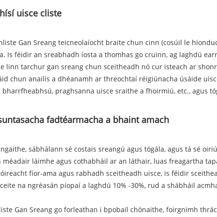
ísí uisce cliste
ste Gan Sreang teicneolaíocht braite chun cinn (cosúil le hiondu
a. Is féidir an sreabhadh íosta a thomhas go cruinn, ag laghdú ear
) le linn tarchur gan sreang chun sceitheadh ​​nó cur isteach ar shon
áid chun anailís a dhéanamh ar threochtaí réigiúnacha úsáide uisce, 
bharrfheabhsú, praghsanna uisce sraithe a fhoirmiú, etc., agus tógá
 suntasacha fadtéarmacha a bhaint amach
eangaithe, sábhálann sé costais sreangú agus tógála, agus tá sé oir
 méadair láimhe agus cothabháil ar an láthair, luas freagartha tap
reacht fíor-ama agus rabhadh sceitheadh ​​uisce, is féidir sceithead
áta sceite na ngréasán píopaí a laghdú 10% -30%, rud a shábháil acm
te Gan Sreang go forleathan i bpobail chónaithe, foirgnimh thrácht