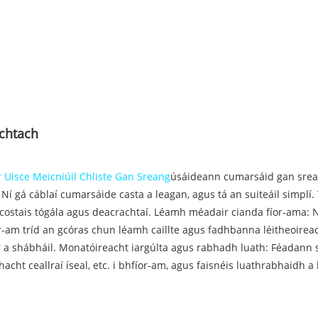
achtach
Uisce Meicniúil Chliste Gan Sreang
úsáideann cumarsáid gan sreang
. Ní gá cáblaí cumarsáide casta a leagan, agus tá an suiteáil simplí
costais tógála agus deacrachtaí. Léamh méadair cianda fíor-ama: Ní
fíor-am tríd an gcóras chun léamh caillte agus fadhbanna léitheoir
r a shábháil. Monatóireacht iargúlta agus rabhadh luath: Féadan
hacht ceallraí íseal, etc. i bhfíor-am, agus faisnéis luathrabhaidh 