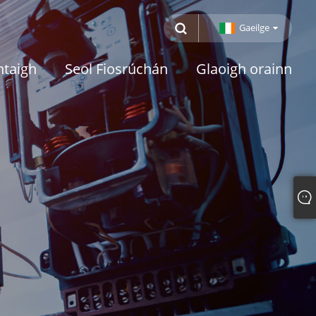
Gaeilge
htaigh
Seol Fiosrúchán
Glaoigh orainn