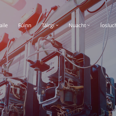
aile
Fúinn
Táirgí
Nuacht
Íosluc