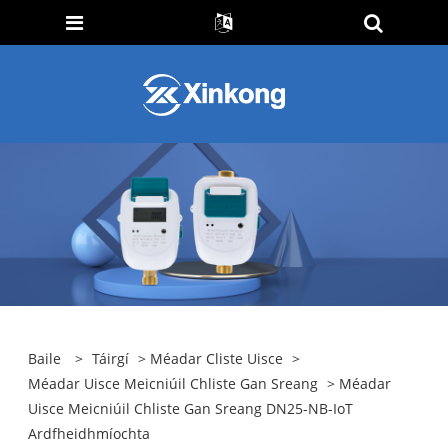
Baile
>
Táirgí
>
Méadar Cliste Uisce
>
Méadar Uisce Meicniúil Chliste Gan Sreang
> Méadar
Uisce Meicniúil Chliste Gan Sreang DN25-NB-IoT
Ardfheidhmíochta