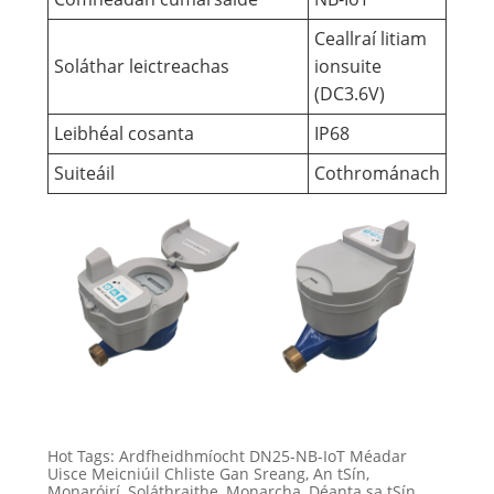
Ceallraí litiam
Soláthar leictreachas
ionsuite
(DC3.6V)
Leibhéal cosanta
IP68
Suiteáil
Cothrománach
Hot Tags: Ardfheidhmíocht DN25-NB-IoT Méadar
Uisce Meicniúil Chliste Gan Sreang, An tSín,
Monaróirí, Soláthraithe, Monarcha, Déanta sa tSín,