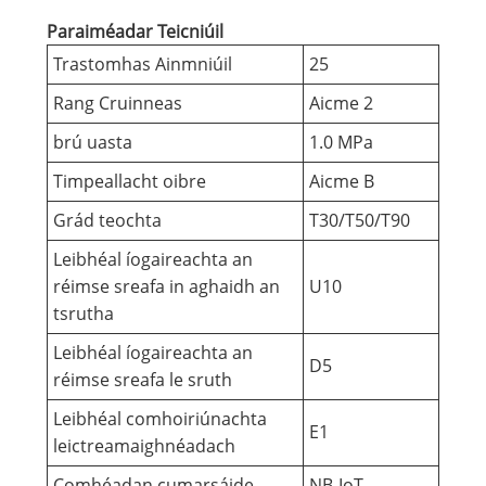
Paraiméadar Teicniúil
Trastomhas Ainmniúil
25
Rang Cruinneas
Aicme 2
brú uasta
1.0 MPa
Timpeallacht oibre
Aicme B
Grád teochta
T30/T50/T90
Leibhéal íogaireachta an
réimse sreafa in aghaidh an
U10
tsrutha
Leibhéal íogaireachta an
D5
réimse sreafa le sruth
Leibhéal comhoiriúnachta
E1
leictreamaighnéadach
Comhéadan cumarsáide
NB-IoT