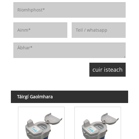
Táirgí Gaolmhara