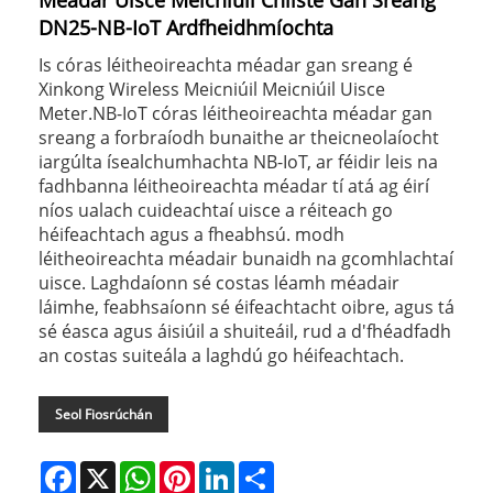
Méadar Uisce Meicniúil Chliste Gan Sreang
DN25-NB-IoT Ardfheidhmíochta
Is córas léitheoireachta méadar gan sreang é
Xinkong Wireless Meicniúil Meicniúil Uisce
Meter.NB-IoT córas léitheoireachta méadar gan
sreang a forbraíodh bunaithe ar theicneolaíocht
iargúlta ísealchumhachta NB-IoT, ar féidir leis na
fadhbanna léitheoireachta méadar tí atá ag éirí
níos ualach cuideachtaí uisce a réiteach go
héifeachtach agus a fheabhsú. modh
léitheoireachta méadair bunaidh na gcomhlachtaí
uisce. Laghdaíonn sé costas léamh méadair
láimhe, feabhsaíonn sé éifeachtacht oibre, agus tá
sé éasca agus áisiúil a shuiteáil, rud a d'fhéadfadh
an costas suiteála a laghdú go héifeachtach.
Seol Fiosrúchán
Facebook
X
WhatsApp
Pinterest
LinkedIn
Share