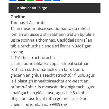
Cur síos ar an Táirge
Gnéithe
Tomhas 1.Accurate
Tá an méadar uisce seo tiomanta do mhéid
iomlán an uisce a shreabhann tríd an bpíblíne
uisce sconna a thomhas. Uaslódáil sonraí an
tábla tarchurtha cianda trí líonra NB-IoT gan
sreang.
2. Tréithe struchtúracha
Is faire bonn bhlaosc copair cineál sciathán
rothlach cothrománach é an faire bonn,
glacann an ghluaiseacht struchtúr fliuch, agus
is é plaistigh innealtóireachta ard-neart an
príomh-ábhar. Is meascán de dhigiteach agus
analógach an gléas tásc, agus is é 5 uimhir
dhigit an tásc focal rotha go m³, i.e. is é an
chéim líne iomlán ná 999999m³.