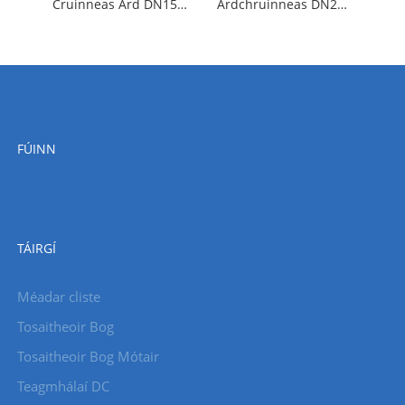
Cruinneas Ard DN15- Méadar Uisce Meicniúil Chliste Gan Sreang LoRa le haghaidh Úsáid Tionscail
Ardchruinneas DN20-LoRa Méadar Uisce Meicniúil Chliste Gan Sreang le haghaidh Úsáid Industrail
FÚINN
TÁIRGÍ
Méadar cliste
Tosaitheoir Bog
Tosaitheoir Bog Mótair
Teagmhálaí DC