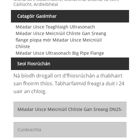
Cáilíocht, Ardleibhéal
Catagóir Gaolmhar
Méadar Uisce Teaghlaigh Ultrasonach
Méadar Uisce Meicniúil Chliste Gan Sreang
flange píopa mór Méadar Uisce Meicniúil
Chliste
Méadar Uisce Ultrasonach Big Pipe Flange
Seol Fiosrúchán
Ná bíodh drogall ort d’fhiosrúchán a thabhairt
san fhoirm thíos. Tabharfaimid freagra duit i 24
uair an chloig.