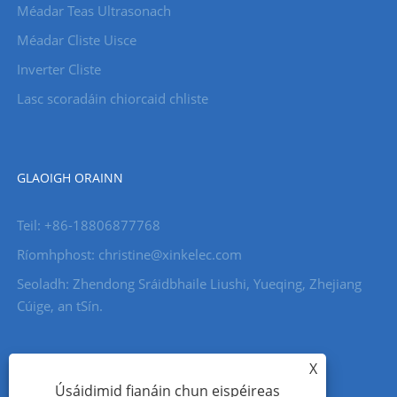
Méadar Teas Ultrasonach
Méadar Cliste Uisce
Inverter Cliste
Lasc scoradáin chiorcaid chliste
GLAOIGH ORAINN
Teil: +86-18806877768
Ríomhphost: christine@xinkelec.com
Seoladh: Zhendong Sráidbhaile Liushi, Yueqing, Zhejiang
Cúige, an tSín.
X
Úsáidimid fianáin chun eispéireas