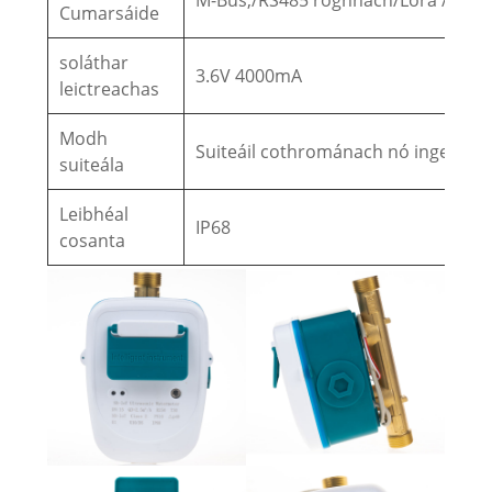
M-Bus,/RS485 roghnach/Lora /NB-I
Cumarsáide
soláthar
3.6V 4000mA
leictreachas
Modh
Suiteáil cothrománach nó ingearac
suiteála
Leibhéal
IP68
cosanta