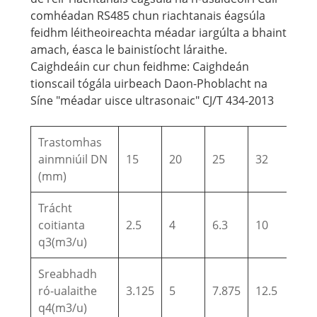
comhéadan RS485 chun riachtanais éagsúla
feidhm léitheoireachta méadar iargúlta a bhaint
amach, éasca le bainistíocht láraithe.
Caighdeáin cur chun feidhme: Caighdeán
tionscail tógála uirbeach Daon-Phoblacht na
Síne "méadar uisce ultrasonaic" CJ/T 434-2013
Trastomhas
ainmniúil DN
15
20
25
32
40
(mm)
Trácht
coitianta
2.5
4
6.3
10
16
q3(m3/u)
Sreabhadh
ró-ualaithe
3.125
5
7.875
12.5
20
q4(m3/u)