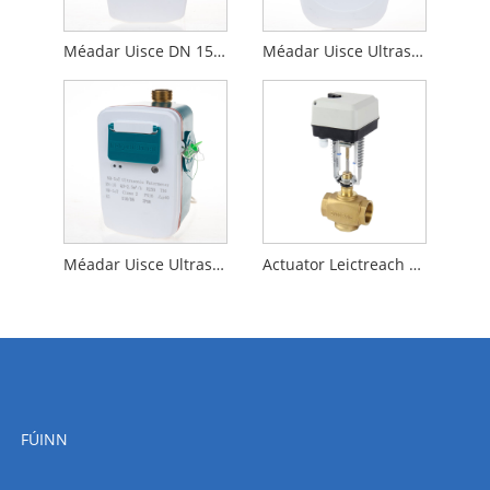
Méadar Uisce DN 15Ultrasonic le Modbus RS485
Méadar Uisce Ultrasonach DN20 le LORA
Méadar Uisce Ultrasonach Cónaithe Píopa Práis
Actuator Leictreach Sraith A8088
FÚINN