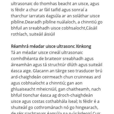
ultrasonaic do thomhas beacht an uisce, agus
is féidir a chur ar fáil taifid agus sonraí a
tharchur iarratais éagsúla ar an soláthar uisce
píblíne.Dearadh píblíne nuálaíoch, a chinntiú go
bhfuil an sreabhadh uisce cobhsaíocht,Cásáil
rothlach, suiteáil áisiúil
Réamhrá méadar uisce ultrasonc Xinkong
Tá an méadar uisce cineál ultrasonaic
comhdhéanta de braiteoir sreabhadh agus
áireamhán agus tá struchtúr dlúth agus suiteáil
éasca aige. Glacann an táirge seo trasducer brú
ard-chaighdeán ceirmeach chun cruinneas ard
agus cobhsaíocht a chinntiú; gan aon
ghluaiseacht mheicniúil, gan chaitheamh, nach
bhfuil tionchar éasca ag droch-chaighdeán
uisce agus costas cothabhála íseal; Is féidir é a
shuiteáil go cothrománach nó go hingearach,
de réir riachtanais éagsúla na n-úsáideoirí Cuir