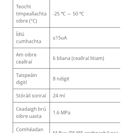
Teocht
timpeallachta
-25 ℃ ～ 50 ℃
oibre (°C)
Ídiú
≤15uA
cumhachta
Am oibre
6 bliana (ceallraí litiam)
ceallraí
Taispeáin
8 ndigit
digití
Stóráil sonraí
24 mí
Ceadaigh brú
1.6 MPa
oibre uasta
Comhéadan