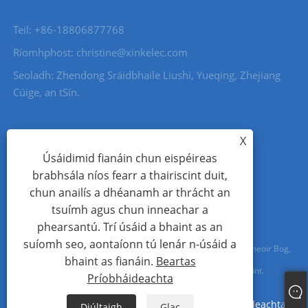
Teil: +86-18806877768
Ríomhphost: christine@xinkelec.com
Seoladh: Zhendong Sráidbhaile Liushi, Yueqing, Zhejiang
Cúige, an tSín.
X
Úsáidimid fianáin chun eispéireas
brabhsála níos fearr a thairiscint duit,
chun anailís a dhéanamh ar thrácht an
tsuímh agus chun inneachar a
phearsantú. Trí úsáid a bhaint as an
suíomh seo, aontaíonn tú lenár n-úsáid a
Cóipcheart © 2023 Wenzhou Xinkong Imp&exp Co.,Ltd. - Tosaitheoir Bog,
bhaint as fianáin.
Beartas
Méadar Uisce, Méadar Uisce Ultrasonach - Gach ceart ar cosaint.
Príobháideachta
Links
Sitemap
RSS
XML
Beartas Príobháideachta
Diúltaigh
Glac