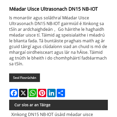
Méadar Uisce Ultrasonach DN15 NB-IOT
Is monaróir agus soláthraí Méadar Uisce
Ultrasonach DN15 NB-IOT gairmiúil é Xinkong sa
tSín ar ardchaighdeán 。Go háirithe le haghaidh
méadar uisce tí. Táimid ag speisialaithe i méadrú
le blianta fada. Tá buntáiste praghais maith ag ár
gcuid táirgí agus clúdaíonn siad an chuid is mó de
mhargaí oirdheisceart agus lár na hÁise. Táimid
ag tnúth le bheith i do chomhpháirtí fadtéarmach
sa tSín.
Seol Fiosrúchán
Facebook
X
WhatsApp
Pinterest
LinkedIn
Share
Cur síos ar an Táirge
Xinkong DN15 NB-IOT úsáid méadar uisce