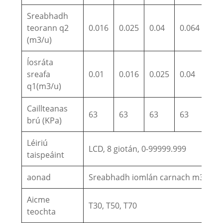
Sreabhadh
teorann q2
0.016
0.025
0.04
0.064
0.1
(m3/u)
Íosráta
sreafa
0.01
0.016
0.025
0.04
0.0
q1(m3/u)
Caillteanas
63
63
63
63
63
brú (KPa)
Léiriú
LCD, 8 giotán, 0-99999.999
taispeáint
aonad
Sreabhadh iomlán carnach m3, sr
Aicme
T30, T50, T70
teochta