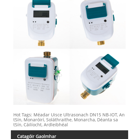
Hot Tags: Méadar Uisce Ultrasonach DN15 NB-IOT, An
tSín, Monaróirí, Soláthraithe, Monarcha, Déanta sa
tSín, Cáilíocht, Ardleibhéal
Catagóir Gaolmhar