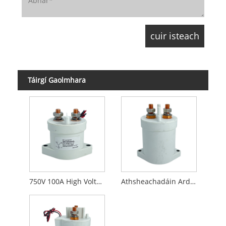
Táirgí Gaolmhara
750V 100A High Voltas DC Athsheachadáin DC
Athsheachadáin Ardvoltais DC DC le haghaidh Feithiclí Leictreacha