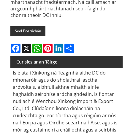
mharthanacht fhadtéarmach. Ná caill amach ar
an gcomhpháirt riachtanach seo - faigh do
chonraitheoir DC inniu.
Seol Fiosrúchán
Facebook
X
WhatsApp
Pinterest
LinkedIn
Share
Cur síos ar an Táirge
Is é atá i Xinkong ná Teagmhálaithe DC do
mhonaróir agus do sholáthraí lasctha
ardvoltais, a bhfuil aithne mhaith air le
haghaidh seirbhíse ardchaighdeáin. Is fiontar
nuálach é Wenzhou Xinkong Import & Export
Co., Ltd. Clúdaíonn líonra díolacháin na
cuideachta go leor tíortha agus réigiúin ar nós
na hEorpa agus Oirdheisceart na hÁise, agus is
mór ag custaiméirí a cháilíocht agus a seirbhís