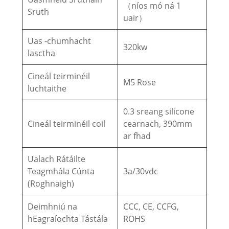
（níos mó ná 1
Sruth
uair）
Uas -chumhacht
320kw
lasctha
Cineál teirminéil
M5 Rose
luchtaithe
0.3 sreang silicone
Cineál teirminéil coil
cearnach, 390mm
ar fhad
Ualach Rátáilte
Teagmhála Cúnta
3a/30vdc
(Roghnaigh)
Deimhniú na
CCC, CE, CCFG,
hEagraíochta Tástála
ROHS