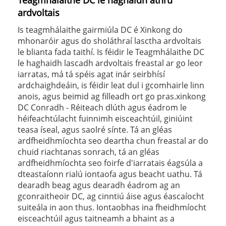
Teagmhálaithe DC le haghaidh athrú
ardvoltais
Is teagmhálaithe gairmiúla DC é Xinkong do
mhonaróir agus do sholáthraí lasctha ardvoltais
le blianta fada taithí. Is féidir le Teagmhálaithe DC
le haghaidh lascadh ardvoltais freastal ar go leor
iarratas, má tá spéis agat inár seirbhísí
ardchaighdeáin, is féidir leat dul i gcomhairle linn
anois, agus beimid ag filleadh ort go pras.xinkong
DC Conradh - Réiteach dlúth agus éadrom le
héifeachtúlacht fuinnimh eisceachtúil, giniúint
teasa íseal, agus saolré sínte. Tá an gléas
ardfheidhmíochta seo deartha chun freastal ar do
chuid riachtanas sonrach, tá an gléas
ardfheidhmíochta seo foirfe d'iarratais éagsúla a
dteastaíonn rialú iontaofa agus beacht uathu. Tá
dearadh beag agus dearadh éadrom ag an
gconraitheoir DC, ag cinntiú áise agus éascaíocht
suiteála in aon thus. Iontaobhas ina fheidhmíocht
eisceachtúil agus taitneamh a bhaint as a