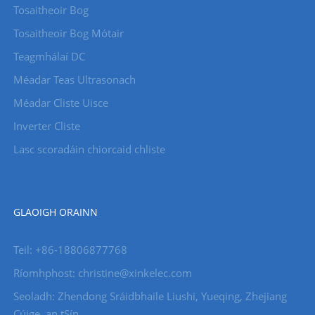
Tosaitheoir Bog
Tosaitheoir Bog Mótair
Teagmhálaí DC
Méadar Teas Ultrasonach
Méadar Cliste Uisce
Inverter Cliste
Lasc scoradáin chiorcaid chliste
GLAOIGH ORAINN
Teil: +86-18806877768
Ríomhphost: christine@xinkelec.com
Seoladh: Zhendong Sráidbhaile Liushi, Yueqing, Zhejiang
Cúige, an tSín.