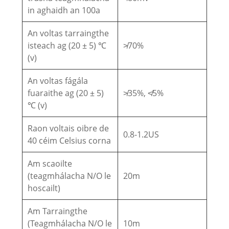
in aghaidh an 100a
An voltas tarraingthe
isteach ag (20 ± 5) ℃
≯70%
(v)
An voltas fágála
fuaraithe ag (20 ± 5)
≯35%, ≮5%
℃ (v)
Raon voltais oibre de
0.8-1.2US
40 céim Celsius corna
Am scaoilte
(teagmhálacha N/O le
20m
hoscailt)
Am Tarraingthe
(Teagmhálacha N/O le
10m