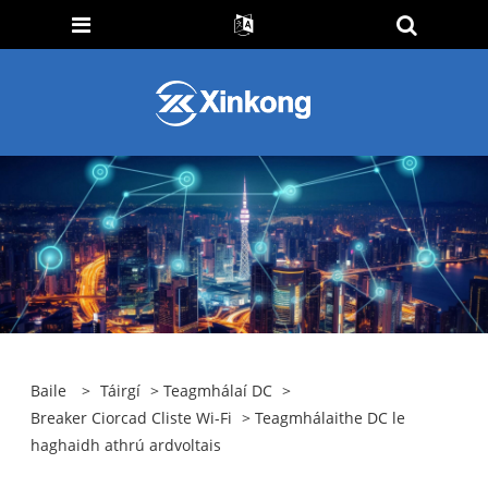
Baile
>
Táirgí
>
Teagmhálaí DC
>
Breaker Ciorcad Cliste Wi-Fi
> Teagmhálaithe DC le
haghaidh athrú ardvoltais