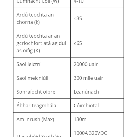
Cumhacht Coil (W)
4-10
Ardú teochta an
≤35
chorna (k)
Ardú teochta ar an
gcríochfort atá ag dul
≤65
as oifig (K)
Saol leictrí
20000 uair
Saol meicniúil
300 míle uair
Sonraíocht oibre
Leanúnach
Ábhar teagmhála
Cóimhiotal
Am Inrush (Max)
130m
1000A 320VDC
Uasmhéid Srutháin