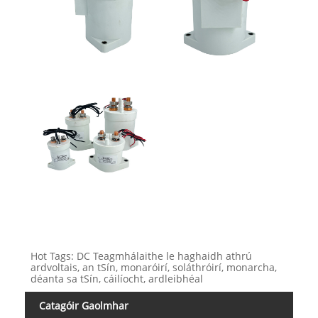
Hot Tags: DC Teagmhálaithe le haghaidh athrú
ardvoltais, an tSín, monaróirí, soláthróirí, monarcha,
déanta sa tSín, cáilíocht, ardleibhéal
Catagóir Gaolmhar