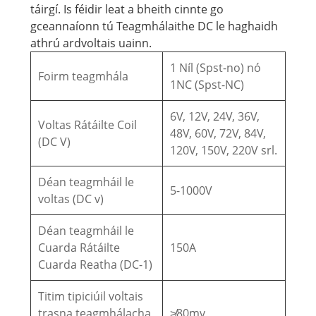
táirgí. Is féidir leat a bheith cinnte go
gceannaíonn tú Teagmhálaithe DC le haghaidh
athrú ardvoltais uainn.
1 Níl (Spst-no) nó
Foirm teagmhála
1NC (Spst-NC)
6V, 12V, 24V, 36V,
Voltas Rátáilte Coil
48V, 60V, 72V, 84V,
(DC V)
120V, 150V, 220V srl.
Déan teagmháil le
5-1000V
voltas (DC v)
Déan teagmháil le
Cuarda Rátáilte
150A
Cuarda Reatha (DC-1)
Titim tipiciúil voltais
trasna teagmhálacha
≯80mv