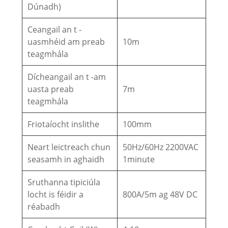
Dúnadh)
Ceangail an t -
uasmhéid am preab
10m
teagmhála
Dícheangail an t -am
uasta preab
7m
teagmhála
Friotaíocht inslithe
100mm
Neart leictreach chun
50Hz/60Hz 2200VAC
seasamh in aghaidh
1minute
Sruthanna tipiciúla
locht is féidir a
800A/5m ag 48V DC
réabadh