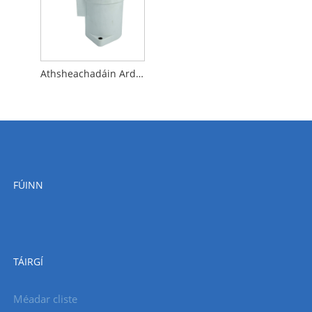
Athsheachadáin Ardvoltais DC DC do Chóras Gréine agus Cumarsáide
FÚINN
TÁIRGÍ
Méadar cliste