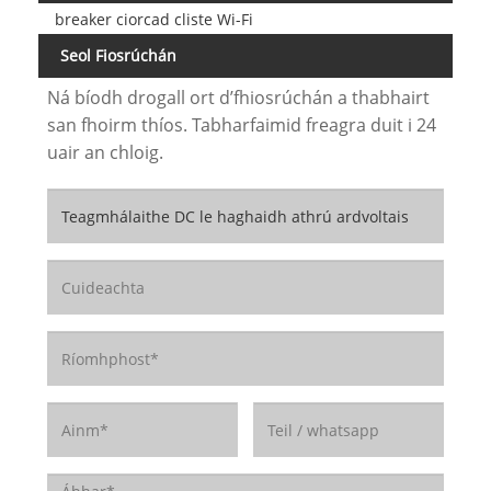
breaker ciorcad cliste Wi-Fi
Seol Fiosrúchán
Ná bíodh drogall ort d’fhiosrúchán a thabhairt
san fhoirm thíos. Tabharfaimid freagra duit i 24
uair an chloig.